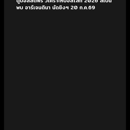
ดูบอลสดฟรี วิเคราะห์บอลโลก 2026 สเปน
พบ อาร์เจนตินา นัดชิงฯ 20 ก.ค.69