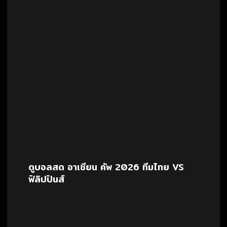
ดูบอลสด อาเซียน คัพ 2026 ทีมไทย VS
ฟิลิปปินส์