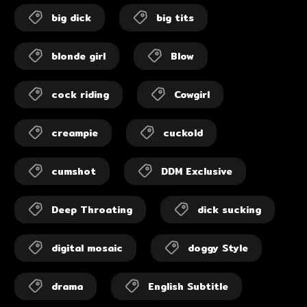
big dick
big tits
blonde girl
Blow
cock riding
Cowgirl
creampie
cuckold
cumshot
DDM Exclusive
Deep Throating
dick sucking
digital mosaic
doggy Style
drama
English Subtitle