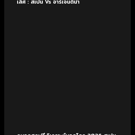
เลิศ : สเปน Vs อาร์เจนติน่า