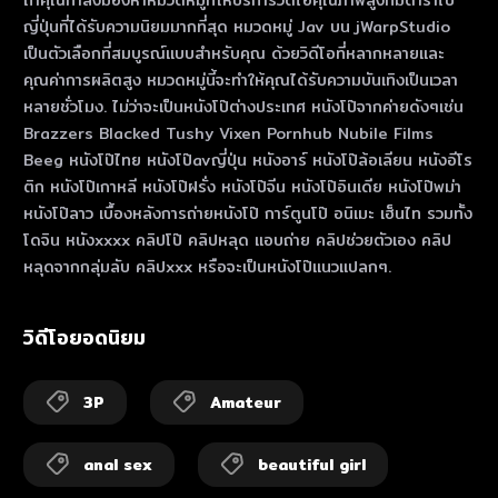
ถ้าคุณกําลังมองหาหมวดหมู่ที่ให้บริการวิดีโอคุณภาพสูงที่มีดาราโป๊
ญี่ปุ่นที่ได้รับความนิยมมากที่สุด หมวดหมู่ Jav บน jWarpStudio
เป็นตัวเลือกที่สมบูรณ์แบบสําหรับคุณ ด้วยวิดีโอที่หลากหลายและ
คุณค่าการผลิตสูง หมวดหมู่นี้จะทําให้คุณได้รับความบันเทิงเป็นเวลา
หลายชั่วโมง. ไม่ว่าจะเป็นหนังโป๊ต่างประเทศ หนังโป๊จากค่ายดังๆเช่น
Brazzers Blacked Tushy Vixen Pornhub Nubile Films
Beeg หนังโป๊ไทย หนังโป๊avญี่ปุ่น หนังอาร์ หนังโป๊ล้อเลียน หนังอีโร
ติก หนังโป๊เกาหลี หนังโป๊ฝรั่ง หนังโป๊จีน หนังโป๊อินเดีย หนังโป๊พม่า
หนังโป๊ลาว เบื้องหลังการถ่ายหนังโป๊ การ์ตูนโป๊ อนิเมะ เฮ็นไท รวมทั้ง
โดจิน หนังxxxx คลิปโป๊ คลิปหลุด แอบถ่าย คลิปช่วยตัวเอง คลิป
หลุดจากกลุ่มลับ คลิปxxx หรือจะเป็นหนังโป๊แนวแปลกๆ.
วิดีโอยอดนิยม
3P
Amateur
anal sex
beautiful girl