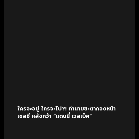
ใครจะอยู่ ใครจะไป?! ทำนายชะตากองหน้า
เชลซี หลังคว้า “แดนนี่ เวลเบ็ค”