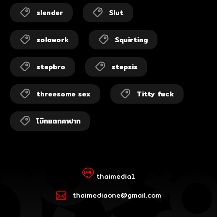
slender
Slut
solowork
Squirting
stepbro
stepsis
threesome sex
Titty fuck
โม๊กแตกคาปาก
thaimedia1
thaimediaone@gmail.com