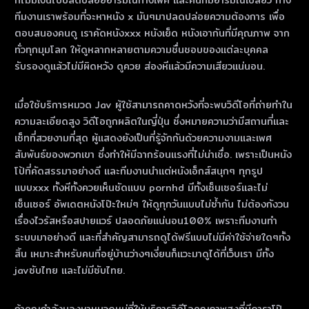
ที่ไม่มีเงินไปปลดปล่อยอารมณ์ทางเพศ และคนที่มีอารมณ์เปลี่ยว ทาง
ทีมงานเราพร้อมที่จะหาหนัง x มันๆมาปลดปล่อยความต้องการ เพื่อ
ตอบสนองคนดู เราคัดหนังxxx หนังเย็ด หนังเอากันที่มีคุณภาพ จาก
ทั่วทุกมุมโลก ให้ดูหลากหลายตามความชื่นชอบของแต่ละบุคคล
รับรองดูแล้วไม่มีผิดหวัง ดูควย ส่องหีแล้วมีความเสียวแน่นอน.
เมื่อใช้บริการหมวด Jav ผู้ใช้สามารถคาดหวังที่จะพบวิดีโอที่ถ่ายทําใน
ความละเอียดสูง วิดีโอถูกผลิตในญี่ปุ่น ซึ่งหมายความว่ามีสถานที่และ
เซ็ทที่สวยงามที่สุด ผู้แสดงยังเป็นที่รู้จักกันด้วยความงามและเพศ
สัมพันธ์ของพวกเขา ซึ่งทําให้มีฉากร้อนแรงที่ไม่น่าเชื่อ. เพราะเป็นหนัง
โป้ที่คัดสรรมาอย่างดี และทีมงานนำแต่หนังเอ็กส์สนุกๆ ทุกรูป
แบบxxx ทั้งหีทั้งควยเห็นชัดแบบ pornhd มีทั้งเซ็นเซอร์และไม่
เซ็นเซอร์ อัพเดตหนังโป๊ะใหม่ๆ ให้ดูทุกวันแบบไม่ซ้ำกัน ไม่ต้องกังวน
เรื่องไวรัสหรือสปายแวร์ ปลอดภัยแน่นอน100% เพราะทีมงานทำ
ระบบมาอย่างดี และที่สำคัญสามารถดูได้ฟรีแบบไม่มีค่าใช้จ่ายใดๆทั้ง
สิ้น เหมาะสำหรับคนที่อยู่บ้านว่างๆเงี่ยนก็แวะมาดูได้ที่เว็บเรา มีทั้ง
javซับไทย และไม่มีซับไทย.