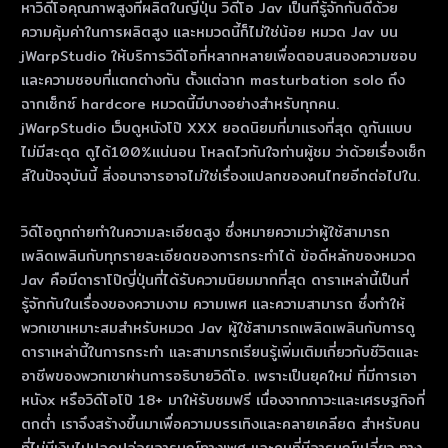
หาวิดีโอคุณภาพสูงที่ผลิตในญี่ปุ่น วิดีโอ Jav เป็นที่รู้จักกันดีด้วย
ความคุ้มค่าในการผลิตสูง และหมวดนี้ก็ไม่ใช่น้อย หมวด Jav บน
jWarpStudio ให้บริการวิดีโอที่หลากหลายเพื่อตอบสนองความชอบ
และความชอบที่แตกต่างกัน ตั้งแต่ฉาก masturbation solo ถึง
ฉากเซ็กซ์ hardcore หมวดนี้มีบางอย่างสําหรับทุกคน.
jWarpStudio เว็บดูหนังโป๊ XXX ยอดนิยมที่มาแรงที่สุด ดูกันแบบ
ไม่มีสะดุด ดูได้100%แน่นอน โหลดไวทันใจท่านผู้ชม ว่าด้วยเรื่องเซ็ก
ส์ในปัจจุบันนี้ สิ่งอนาจารอาจไม่ใช่เรื่องแปลกของคนไทยอีกต่อไปใน.
วิดีโอถูกถ่ายทําในความละเอียดสูง ซึ่งหมายความว่าผู้ใช้สามารถ
เพลิดเพลินกับทุกรายละเอียดของการกระทําได้ ข้อดีหลักของหมวด
Jav คือมีดาราโป๊ญี่ปุ่นที่ได้รับความนิยมมากที่สุด ดาราเหล่านี้เป็นที่
รู้จักกันในเรื่องของความงาม ความเพศ และความสามารถ ซึ่งทําให้
พวกเขาเหมาะสมสําหรับหมวด Jav ผู้ใช้สามารถเพลิดเพลินกับการดู
ดาราเหล่านี้ในการกระทํา และสามารถเรียนรู้เพิ่มเติมเกี่ยวกับชีวิตและ
อาชีพของพวกเขาผ่านการอธิบายวิดีโอ. เพราะเป็นยุคใหม่ ที่มีการเอา
หนังx หรือวิดีโอโป๊ 18+ มาให้รับชมฟรี เนื่องจากภาวะและเศรษฐกิจที่
ตกต่ำ เราจึงสร้างขึ้นมาเพื่อความบรรเทิงและคลายเคลียด สำหรับคน