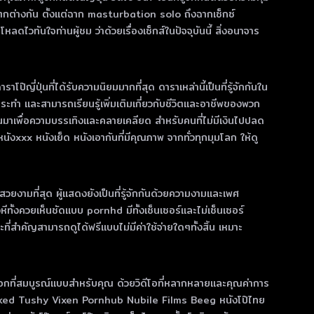
กต่างกัน ตั้งแต่ฉาก masturbation solo ถึงฉากเซ็กซ์
วทันใจท่านผู้ชม ว่าด้วยเรื่องเซ็กส์ในปัจจุบันนี้ สิ่งอนาจาร
ี่ปุ่นที่ได้รับความนิยมมากที่สุด ดาราเหล่านี้เป็นที่รู้จักกันใน
ทํา และสามารถเรียนรู้เพิ่มเติมเกี่ยวกับชีวิตและอาชีพของพวก
ขึ้นมาเพื่อความบรรเทิงและคลายเคลียด สำหรับคนที่ไม่มีเงินไปปลด
xxx หนังเย็ด หนังเอากันที่มีคุณภาพ จากทั่วทุกมุมโลก ให้ดู
่สวยงามที่สุด ผู้แสดงยังเป็นที่รู้จักกันด้วยความงามและเพศ
งหีทั้งควยเห็นชัดแบบ pornhd มีทั้งเซ็นเซอร์และไม่เซ็นเซอร์
่สำคัญสามารถดูได้ฟรีแบบไม่มีค่าใช้จ่ายใดๆทั้งสิ้น เหมาะ
เลือกที่สมบูรณ์แบบสําหรับคุณ ด้วยวิดีโอที่หลากหลายและคุณค่าการ
rs Blacked Tushy Vixen Pornhub Nubile Films Beeg หนังโป๊ไทย