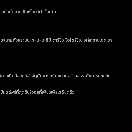
ันนี้กลายเป็นเรื่องที่น่าตื่นเต้น
งสนามด้วยระบบ 4-3-3 ที่มี ดารีโอ โอโซรีโอ, อเล็กซานเดร์ อา
ิลีอาจเป็นปัจจัยที่สำคัญในการสร้างความสร้างสรรค์ในการแข่งขัน
ัพธ์ที่สุดสินใจอยู่ที่เพียงเพียงเฉียดฉิว