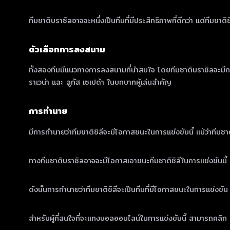
ทีมชาติบราซิลอาจจะหนึ่งเป็นทีมที่มีประสิทธิภาพที่ดีกว่า แต่ทีมชาติ
ตัวเลือกการลงสนาม
ทั้งสองทีมมีแนวทางการลงสนามที่น่าสนใจ โดยทีมชาติบราซิลจะมีก
ราเวน่า และ ลูกัส เซเปด้า ในบทบาทผู้เล่นสำคัญ
การทำนาย
มีการทำนายว่าทีมชาติชิลีจะมีโอกาสชนะในการแข่งขันนี้ แม้ว่าทีมช
ทางทีมชาติบราซิลอาจจะมีโอกาสเอาชนะทีมชาติชิลีในการแข่งขันนี้ 
ดังนั้นการทำนายว่าทีมชาติชิลีจะเป็นทีมที่มีโอกาสชนะในการแข่ง
สำหรับผู้ที่สนใจที่จะแทงบอลออนไลน์ในการแข่งขันนี้ สามารถคลิก เพ