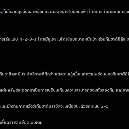
ชิลีก็มีความมุ่งมั่นและพร้อมที่จะต่อสู้อย่างไม่ยอมแพ้ ทำให้การทำนายผลการแข่งข
ารเล่นแบบ 4-2-3-1 โดยมีชูเอา เปโดรในบทบาทหน้าเป้า ส่วนทีมชาติชิลีจะล
าติบราซิลจะมีประสิทธิภาพที่ดีกว่า แต่ความมุ่งมั่นและความพร้อมของทีมชาติช
แต่ผลลัพธ์จะออกมาเป็นการเปรียบเทียบความสามารถของทั้งสองทีม และอาจมีผลล
ขัน และมีความคาดหวังว่าทีมชาติบราซิลจะเหนือชนะด้วยคะแนน 2-1
ื่อดูรายละเอียดเพิ่มเติม