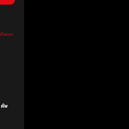
วทั้งหมด
 คัพ
-vs-
ปี้ยน