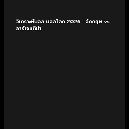
วิเคราะห์บอล บอลโลก 2026 : อังกฤษ vs
อาร์เจนติน่า