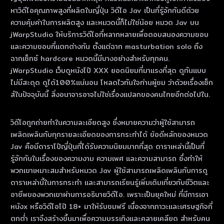
หาวิดีโอคุณภาพสูงที่ผลิตในญี่ปุ่น วิดีโอ Jav เป็นที่รู้จักกันดีด้วย
ความคุ้มค่าในการผลิตสูง และหมวดนี้ก็ไม่ใช่น้อย หมวด Jav บน
jWarpStudio ให้บริการวิดีโอที่หลากหลายเพื่อตอบสนองความชอบ
และความชอบที่แตกต่างกัน ตั้งแต่ฉาก masturbation solo ถึง
ฉากเซ็กซ์ hardcore หมวดนี้มีบางอย่างสําหรับทุกคน.
jWarpStudio เว็บดูหนังโป๊ XXX ยอดนิยมที่มาแรงที่สุด ดูกันแบบ
ไม่มีสะดุด ดูได้100%แน่นอน โหลดไวทันใจท่านผู้ชม ว่าด้วยเรื่องเซ็ก
ส์ในปัจจุบันนี้ สิ่งอนาจารอาจไม่ใช่เรื่องแปลกของคนไทยอีกต่อไปใน.
วิดีโอถูกถ่ายทําในความละเอียดสูง ซึ่งหมายความว่าผู้ใช้สามารถ
เพลิดเพลินกับทุกรายละเอียดของการกระทําได้ ข้อดีหลักของหมวด
Jav คือมีดาราโป๊ญี่ปุ่นที่ได้รับความนิยมมากที่สุด ดาราเหล่านี้เป็นที่
รู้จักกันในเรื่องของความงาม ความเพศ และความสามารถ ซึ่งทําให้
พวกเขาเหมาะสมสําหรับหมวด Jav ผู้ใช้สามารถเพลิดเพลินกับการดู
ดาราเหล่านี้ในการกระทํา และสามารถเรียนรู้เพิ่มเติมเกี่ยวกับชีวิตและ
อาชีพของพวกเขาผ่านการอธิบายวิดีโอ. เพราะเป็นยุคใหม่ ที่มีการเอา
หนังx หรือวิดีโอโป๊ 18+ มาให้รับชมฟรี เนื่องจากภาวะและเศรษฐกิจที่
ตกต่ำ เราจึงสร้างขึ้นมาเพื่อความบรรเทิงและคลายเคลียด สำหรับคน