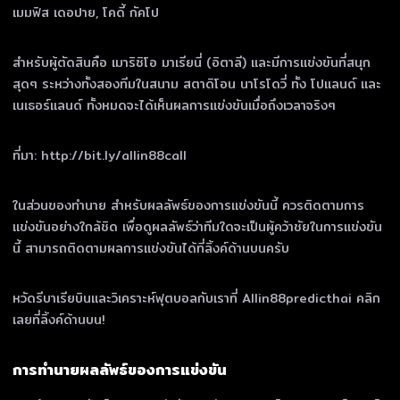
เมมฟิส เดอปาย, โคดี้ กัคโป
สำหรับผู้ตัดสินคือ เมาริซิโอ มาเรียนี่ (อิตาลี) และมีการแข่งขันที่สนุก
สุดๆ ระหว่างทั้งสองทีมในสนาม สตาดิโอน นาโรโดวี่ ทั้ง โปแลนด์ และ
เนเธอร์แลนด์ ทั้งหมดจะได้เห็นผลการแข่งขันเมื่อถึงเวลาจริงๆ
ที่มา: http://bit.ly/allin88call
ในส่วนของทำนาย สำหรับผลลัพธ์ของการแข่งขันนี้ ควรติดตามการ
แข่งขันอย่างใกล้ชิด เพื่อดูผลลัพธ์ว่าทีมใดจะเป็นผู้คว้าชัยในการแข่งขัน
นี้ สามารถติดตามผลการแข่งขันได้ที่ลิ้งค์ด้านบนครับ
หวัดรีบาเรียบินและวิเคราะห์ฟุตบอลกับเราที่ Allin88predicthai คลิก
เลยที่ลิ้งค์ด้านบน!
การทำนายผลลัพธ์ของการแข่งขัน