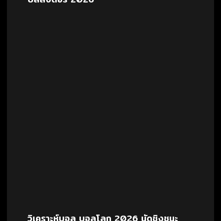
วิเคราะห์บอล บอลโลก 2026 นัดชิงชนะ