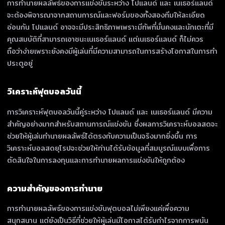
การทำนายผลลัพธ์ของการแข่งขันระหว่าง โปแลนด์ และ เนเธอร์แลนด์
จะต้องพิจารณาจากสถานการณ์และฟอร์มของทั้งสองทีมให้ละเอียด
อ่อนกัน โปแลนด์ อาจจะมีประสิทธิภาพเพราะมีทัพที่มั่นคงและนักเตะที่มี
คุณสมบัติที่สามารถเอาชนะเนเธอร์แลนด์ แต่เนเธอร์แลนด์ ก็ไม่ควร
ถือว่าง่ายเพราะยังคงมีผู้เล่นที่มีความสามารถในการสร้างโอกาสในการทำ
ประตูอยู่
วิเคราะห์ฟุตบอลวันนี้
การวิเคราะห์ฟุตบอลวันนี้คู่ระหว่าง โปแลนด์ และ เนเธอร์แลนด์ มีความ
สำคัญอย่างมากสำหรับสถานการณ์แข่งขัน ซึ่งผลการวิเคราะห์บอลสดจะ
ช่วยให้ผู้เล่นทำนายผลลัพธ์ได้ตรงกับความเป็นจริงมากยิ่งขึ้น การ
วิเคราะห์บอลสดยุโรปจะช่วยให้ท่านได้รับข้อมูลที่สมบูรณ์แบบเพื่อการ
ตัดสินใจในการลงทุนและการทำนายผลการแข่งขันให้ถูกต้อง
ความสำคัญของการทำนาย
การทำนายผลลัพธ์ของการแข่งขันฟุตบอลไม่เพียงแค่เพื่อความ
สนุกสนาน แต่ยังเป็นวิธีที่ช่วยให้ผู้เล่นมีโอกาสได้รับกำไรจากการพนัน