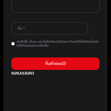
บันทึกชื่อ อีเมล และเว็บไซต์ของฉันในเบราว์เซอร์นี้สำหรับครั้งต่อ
ไปที่ฉันแสดงความคิดเห็น.
ผลบอลสด