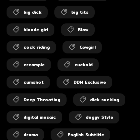
big dick
big tits
blonde girl
Blow
cock riding
Cowgirl
creampie
cuckold
cumshot
DDM Exclusive
Deep Throating
dick sucking
digital mosaic
doggy Style
drama
English Subtitle