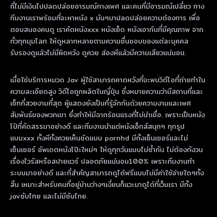
ที่ไม่มีเงินไปปลดปล่อยอารมณ์ทางเพศ และคนที่มีอารมณ์เปลี่ยว ทาง
ทีมงานเราพร้อมที่จะหาหนัง x มันๆมาปลดปล่อยความต้องการ เพื่อ
ตอบสนองคนดู เราคัดหนังxxx หนังเย็ด หนังเอากันที่มีคุณภาพ จาก
ทั่วทุกมุมโลก ให้ดูหลากหลายตามความชื่นชอบของแต่ละบุคคล
รับรองดูแล้วไม่มีผิดหวัง ดูควย ส่องหีแล้วมีความเสียวแน่นอน.
เมื่อใช้บริการหมวด Jav ผู้ใช้สามารถคาดหวังที่จะพบวิดีโอที่ถ่ายทําใน
ความละเอียดสูง วิดีโอถูกผลิตในญี่ปุ่น ซึ่งหมายความว่ามีสถานที่และ
เซ็ทที่สวยงามที่สุด ผู้แสดงยังเป็นที่รู้จักกันด้วยความงามและเพศ
สัมพันธ์ของพวกเขา ซึ่งทําให้มีฉากร้อนแรงที่ไม่น่าเชื่อ. เพราะเป็นหนัง
โป้ที่คัดสรรมาอย่างดี และทีมงานนำแต่หนังเอ็กส์สนุกๆ ทุกรูป
แบบxxx ทั้งหีทั้งควยเห็นชัดแบบ pornhd มีทั้งเซ็นเซอร์และไม่
เซ็นเซอร์ อัพเดตหนังโป๊ะใหม่ๆ ให้ดูทุกวันแบบไม่ซ้ำกัน ไม่ต้องกังวน
เรื่องไวรัสหรือสปายแวร์ ปลอดภัยแน่นอน100% เพราะทีมงานทำ
ระบบมาอย่างดี และที่สำคัญสามารถดูได้ฟรีแบบไม่มีค่าใช้จ่ายใดๆทั้ง
สิ้น เหมาะสำหรับคนที่อยู่บ้านว่างๆเงี่ยนก็แวะมาดูได้ที่เว็บเรา มีทั้ง
javซับไทย และไม่มีซับไทย.