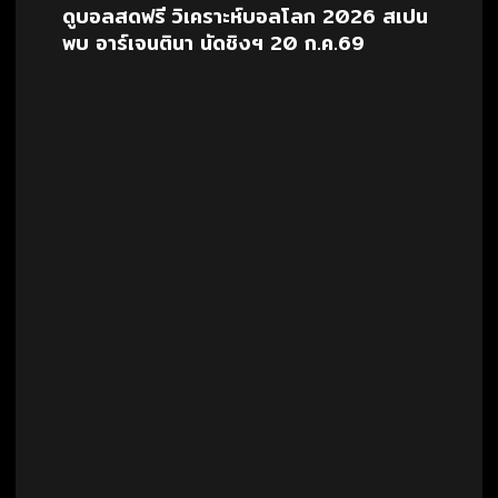
ดูบอลสดฟรี วิเคราะห์บอลโลก 2026 สเปน
พบ อาร์เจนตินา นัดชิงฯ 20 ก.ค.69