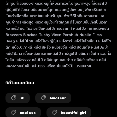
ถ้าคุณกําลังมองหาหมวดหมู่ที่ให้บริการวิดีโอคุณภาพสูงที่มีดาราโป๊
ญี่ปุ่นที่ได้รับความนิยมมากที่สุด หมวดหมู่ Jav บน jWarpStudio
เป็นตัวเลือกที่สมบูรณ์แบบสําหรับคุณ ด้วยวิดีโอที่หลากหลายและ
คุณค่าการผลิตสูง หมวดหมู่นี้จะทําให้คุณได้รับความบันเทิงเป็นเวลา
หลายชั่วโมง. ไม่ว่าจะเป็นหนังโป๊ต่างประเทศ หนังโป๊จากค่ายดังๆเช่น
Brazzers Blacked Tushy Vixen Pornhub Nubile Films
Beeg หนังโป๊ไทย หนังโป๊avญี่ปุ่น หนังอาร์ หนังโป๊ล้อเลียน หนังอีโร
ติก หนังโป๊เกาหลี หนังโป๊ฝรั่ง หนังโป๊จีน หนังโป๊อินเดีย หนังโป๊พม่า
หนังโป๊ลาว เบื้องหลังการถ่ายหนังโป๊ การ์ตูนโป๊ อนิเมะ เฮ็นไท รวมทั้ง
โดจิน หนังxxxx คลิปโป๊ คลิปหลุด แอบถ่าย คลิปช่วยตัวเอง คลิป
หลุดจากกลุ่มลับ คลิปxxx หรือจะเป็นหนังโป๊แนวแปลกๆ.
วิดีโอยอดนิยม
3P
Amateur
anal sex
beautiful girl