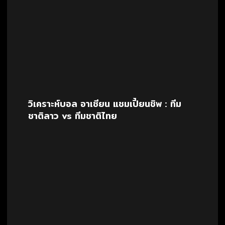
วิเคราะห์บอล อาเซียน แชมเปี้ยนชิพ : ทีม
ชาติลาว vs ทีมชาติไทย