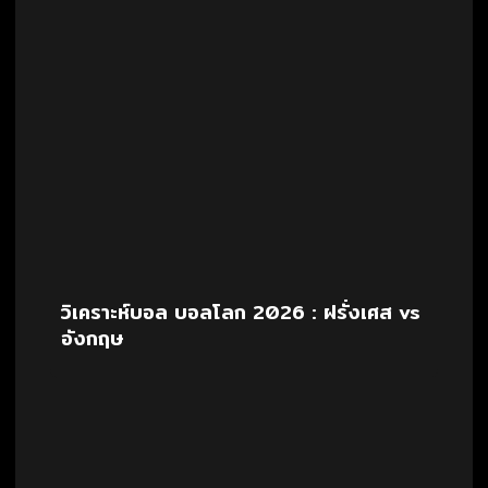
วิเคราะห์บอล บอลโลก 2026 : ฝรั่งเศส vs
อังกฤษ