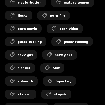
masturbation
mature woman
Nasty
porn film
porn movie
porn video
pussy fucking
pussy rubbing
sexy girl
sexy porn
slender
Slut
solowork
Squirting
stepbro
stepsis