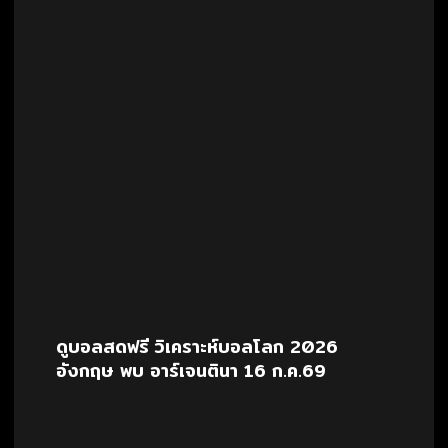
ดูบอลสดฟรี วิเคราะห์บอลโลก 2026
อังกฤษ พบ อาร์เจนตินา 16 ก.ค.69