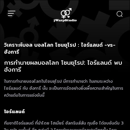
Skip
to
content
วิเคราะห์บอล บอลโลก โซนยุโรป : ไอร์แลนด์ -vs-
ฮังการี
การทำนายผลบอลโลก โซนยุโรป: ไอร์แลนด์ พบ
ฮังการี
ในการทำนายบอลโลกในโซนยุโรป มีการทำนายว่า ในเกมระหว่าง
ไอร์แลนด์ กับ ฮังการี นั้น จะเป็นการจัดอย่างยิ่งเพื่อความสำคัญในการ
คว้าแต้มในการแข่งขันนี้
ไอร์แลนด์
ทีมชาติไอร์แลนด์ ที่นำโดย ไฮเมียร์ ฮัลกริมส์สัน กุนซือ ได้จบอันดับ 3