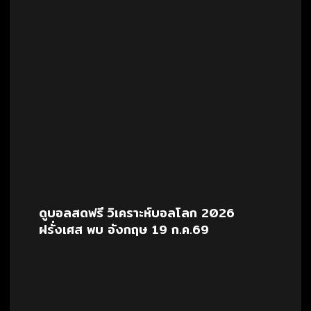
ดูบอลสดฟรี วิเคราะห์บอลโลก 2026
ฝรั่งเศส พบ อังกฤษ 19 ก.ค.69