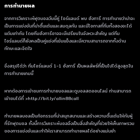
การทำนายผล
จากการวิเคราะห์ฟุตบอลวันนี้คู่ ไอร์แลนด์ พบ ฮังการี การทำนายว่าน่าจะ
เป็นการแข่งขันที่น่าตื่นเต้นและสมดุลกัน และมีโอกาสที่ทีมทั้งสองจะได้
แต้มเท่ากัน โดยทีมฮังการีอาจจะมีเปรียบในจังหวะสำคัญ แต่ทีม
ไอร์แลนด์ก็ยังคงเป็นคู่แข่งที่เข้มแข็งและมีความสามารถจากทั้งด้าน
ทักษะและจิตใจ
จึงสรุปได้ว่า ทีมไอร์แลนด์ 1-1 ฮังการี เป็นผลลัพธ์ที่เป็นไปได้สูงสุดใน
การทำนายเกมนี้
หากต้องการเข้าชมการทำนายบอลและดูบอลสดออนไลน์ ท่านสามารถ
เข้าชมได้ที่ >http://bit.ly/allin88call
ทำนายผลบอลเป็นกิจกรรมที่น่าสนุกสนานและสร้างความตื่นเต้นให้กับผู้
ที่รักฟุตบอล ทั้งนี้การวิเคราะห์บอลจึงเป็นสิ่งสำคัญที่ช่วยให้เห็นภาพรวม
ของการแข่งขันและทำให้เราสามารถทำนายผลได้อย่างแม่นยำ