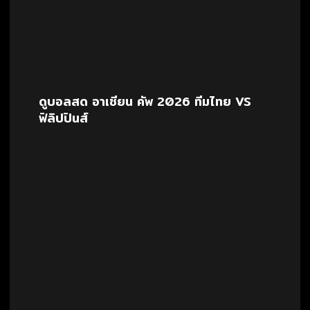
ดูบอลสด อาเซียน คัพ 2026 ทีมไทย VS
ฟิลิปปินส์