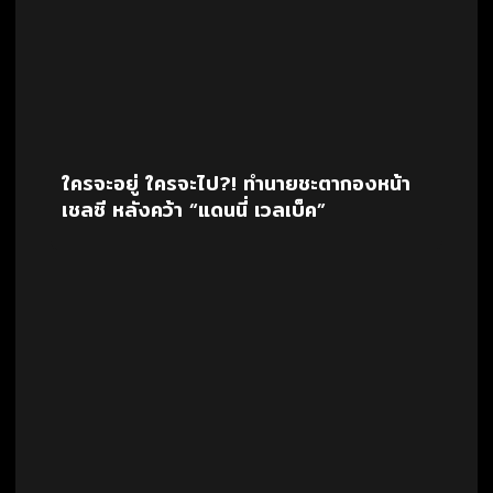
ใครจะอยู่ ใครจะไป?! ทำนายชะตากองหน้า
เชลซี หลังคว้า “แดนนี่ เวลเบ็ค”