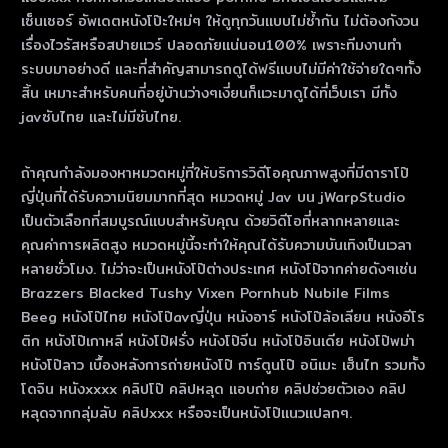
เซ็นเซอร์ อัพเดตหนังโป๊ะใหม่ๆ ให้ดูทุกวันแบบไม่ซ้ำกัน ไม่ต้องกังวน
เรื่องไวรัสหรือสปายแวร์ ปลอดภัยแน่นอน100% เพราะทีมงานทำ
ระบบมาอย่างดี และที่สำคัญสามารถดูได้ฟรีแบบไม่มีค่าใช้จ่ายใดๆทั้ง
สิ้น เหมาะสำหรับคนที่อยู่บ้านว่างๆเงี่ยนก็แวะมาดูได้ที่เว็บเรา มีทั้ง
javซับไทย และไม่มีซับไทย.
ถ้าคุณกําลังมองหาหมวดหมู่ที่ให้บริการวิดีโอคุณภาพสูงที่มีดาราโป๊
ญี่ปุ่นที่ได้รับความนิยมมากที่สุด หมวดหมู่ Jav บน jWarpStudio
เป็นตัวเลือกที่สมบูรณ์แบบสําหรับคุณ ด้วยวิดีโอที่หลากหลายและ
คุณค่าการผลิตสูง หมวดหมู่นี้จะทําให้คุณได้รับความบันเทิงเป็นเวลา
หลายชั่วโมง. ไม่ว่าจะเป็นหนังโป๊ต่างประเทศ หนังโป๊จากค่ายดังๆเช่น
Brazzers Blacked Tushy Vixen Pornhub Nubile Films
Beeg หนังโป๊ไทย หนังโป๊avญี่ปุ่น หนังอาร์ หนังโป๊ล้อเลียน หนังอีโร
ติก หนังโป๊เกาหลี หนังโป๊ฝรั่ง หนังโป๊จีน หนังโป๊อินเดีย หนังโป๊พม่า
หนังโป๊ลาว เบื้องหลังการถ่ายหนังโป๊ การ์ตูนโป๊ อนิเมะ เฮ็นไท รวมทั้ง
โดจิน หนังxxxx คลิปโป๊ คลิปหลุด แอบถ่าย คลิปช่วยตัวเอง คลิป
หลุดจากกลุ่มลับ คลิปxxx หรือจะเป็นหนังโป๊แนวแปลกๆ.