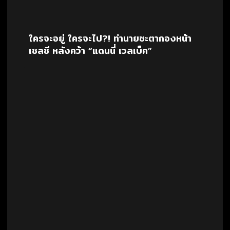
ใครจะอยู่ ใครจะไป?! ทำนายชะตากองหน้า
เชลซี หลังคว้า “แดนนี่ เวลเบ็ค”