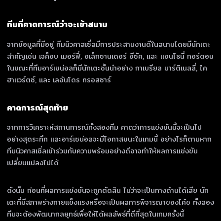
ทีมที่คาดการณ์ว่าจะเข้าสนาม
จากข้อมูลที่มีอยู่ ทีมนิวคาสเซิ่ลมีการประสานงานดีในสนามโดยมีนักเตะ
สำคัญเช่น เจค็อบ เมอร์ฟี่, อเล็กซานเดอร์ อีซัค, และ แอนโธนี่ กอร์ดอน
ในขณะที่ทีมอาร์เซน่อลก็มีนักเตะชั้นนำอย่าง กาเบรียล มาร์ติเนลลี่, ไค
ฮาแวร์ตซ์, และ เลอันโดร ทรอสซาร์
คาดการณ์สุดท้าย
จากการวิเคราะห์สถานการณ์ทั้งสองทีม คาดว่าการแข่งขันนี้จะเป็นไป
อย่างสุดระทึก และอาร์เซน่อลจะมีโอกาสชนะในเกมนี้ อย่างไรก็ตามหาก
ทีมนิวคาสเซิ่ลเข้าร่วมกับความพร้อมอย่างดีอาจทำให้ผลการแข่งขัน
เปลี่ยนแปลงไปได้
ดังนั้น ก่อนที่ผลการแข่งขันจะถูกตัดสิน ไม่ว่าจะเป็นทางด้านได้เสีย นัก
เตะที่มีสภาพร่างกายแข็งแรงหรือจะเป็นผลการพิจารณาของโค้ช ทั้งสอง
ทีมจะต้องพัฒนากลยุทธ์เพื่อให้ได้ผลลัพธ์ที่ดีที่สุดในเกมครั้งนี้