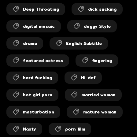
Deep Throating
dick sucking
digital mosaic
doggy Style
drama
English Subtitle
featured actress
fingering
hard fucking
Hi-def
hot girl porn
married woman
masturbation
mature woman
Nasty
porn film