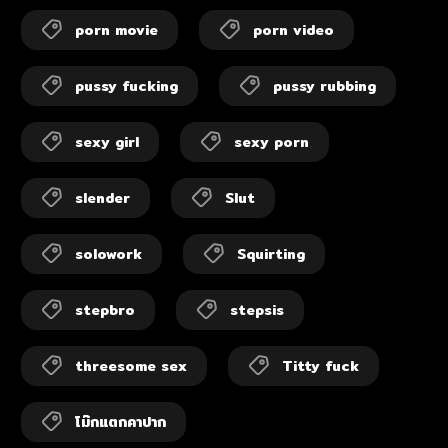
porn movie
porn video
pussy fucking
pussy rubbing
sexy girl
sexy porn
slender
Slut
solowork
Squirting
stepbro
stepsis
threesome sex
Titty fuck
โม๊กแตกคาปาก