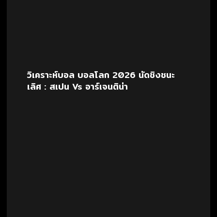
วิเคราะห์บอล บอลโลก 2026 นัดชิงชนะ
เลิศ : สเปน Vs อาร์เจนติน่า