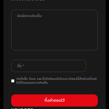
บันทึกชื่อ อีเมล และเว็บไซต์ของฉันในเบราว์เซอร์นี้สำหรับครั้งต่อ
ไปที่ฉันแสดงความคิดเห็น.