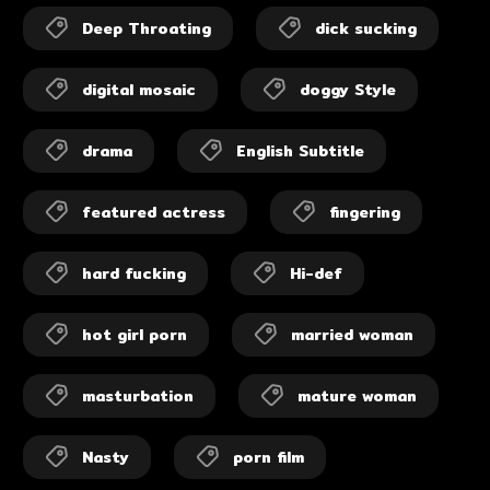
Deep Throating
dick sucking
digital mosaic
doggy Style
drama
English Subtitle
featured actress
fingering
hard fucking
Hi-def
hot girl porn
married woman
masturbation
mature woman
Nasty
porn film