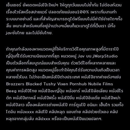
เซ็นเซอร์ อัพเดตหนังโป๊ะใหม่ๆ ให้ดูทุกวันแบบไม่ซ้ำกัน ไม่ต้องกังวน
เรื่องไวรัสหรือสปายแวร์ ปลอดภัยแน่นอน100% เพราะทีมงานทำ
ระบบมาอย่างดี และที่สำคัญสามารถดูได้ฟรีแบบไม่มีค่าใช้จ่ายใดๆทั้ง
สิ้น เหมาะสำหรับคนที่อยู่บ้านว่างๆเงี่ยนก็แวะมาดูได้ที่เว็บเรา มีทั้ง
javซับไทย และไม่มีซับไทย.
ถ้าคุณกําลังมองหาหมวดหมู่ที่ให้บริการวิดีโอคุณภาพสูงที่มีดาราโป๊
ญี่ปุ่นที่ได้รับความนิยมมากที่สุด หมวดหมู่ Jav บน jWarpStudio
เป็นตัวเลือกที่สมบูรณ์แบบสําหรับคุณ ด้วยวิดีโอที่หลากหลายและ
คุณค่าการผลิตสูง หมวดหมู่นี้จะทําให้คุณได้รับความบันเทิงเป็นเวลา
หลายชั่วโมง. ไม่ว่าจะเป็นหนังโป๊ต่างประเทศ หนังโป๊จากค่ายดังๆเช่น
Brazzers Blacked Tushy Vixen Pornhub Nubile Films
Beeg หนังโป๊ไทย หนังโป๊avญี่ปุ่น หนังอาร์ หนังโป๊ล้อเลียน หนังอีโร
ติก หนังโป๊เกาหลี หนังโป๊ฝรั่ง หนังโป๊จีน หนังโป๊อินเดีย หนังโป๊พม่า
หนังโป๊ลาว เบื้องหลังการถ่ายหนังโป๊ การ์ตูนโป๊ อนิเมะ เฮ็นไท รวมทั้ง
โดจิน หนังxxxx คลิปโป๊ คลิปหลุด แอบถ่าย คลิปช่วยตัวเอง คลิป
หลุดจากกลุ่มลับ คลิปxxx หรือจะเป็นหนังโป๊แนวแปลกๆ.