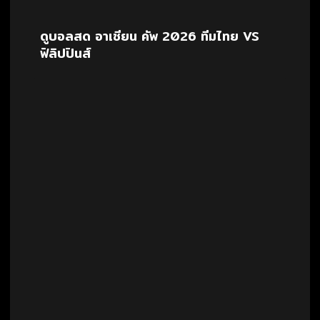
ดูบอลสด อาเซียน คัพ 2026 ทีมไทย VS
ฟิลิปปินส์