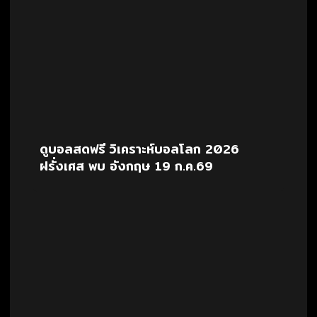
ดูบอลสดฟรี วิเคราะห์บอลโลก 2026
ฝรั่งเศส พบ อังกฤษ 19 ก.ค.69