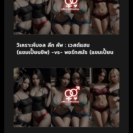
วิเคราะห์บอล ลีก คัพ : เวสต์แฮม
(แชมเปี้ยนชิพ) -vs- พอร์ทสมัธ (แชมเปี้ยน
ชิพ)