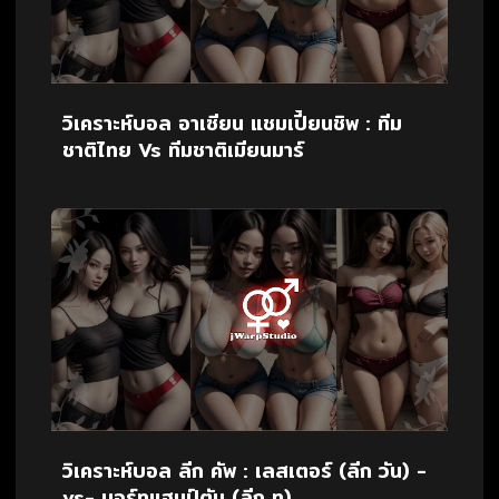
วิเคราะห์บอล อาเซียน แชมเปี้ยนชิพ : ทีม
ชาติไทย Vs ทีมชาติเมียนมาร์
วิเคราะห์บอล ลีก คัพ : เลสเตอร์ (ลีก วัน) -
vs- นอร์ทแฮมป์ตัน (ลีก ทู)