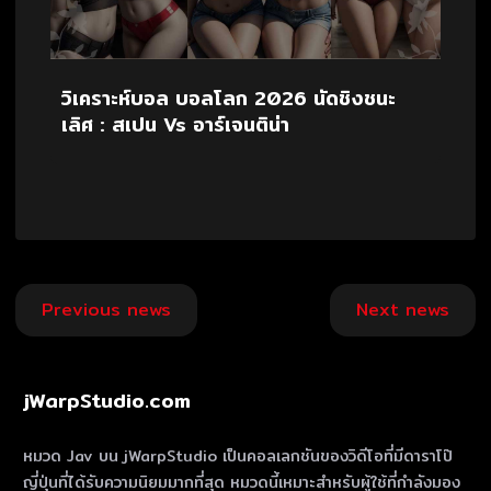
วิเคราะห์บอล บอลโลก 2026 นัดชิงชนะ
เลิศ : สเปน Vs อาร์เจนติน่า
Post
Previous news
Next news
navigation
jWarpStudio.com
หมวด Jav บน jWarpStudio เป็นคอลเลกชันของวิดีโอที่มีดาราโป๊
ญี่ปุ่นที่ได้รับความนิยมมากที่สุด หมวดนี้เหมาะสําหรับผู้ใช้ที่กําลังมอง