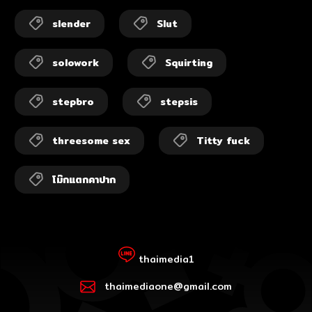
slender
Slut
solowork
Squirting
stepbro
stepsis
threesome sex
Titty fuck
โม๊กแตกคาปาก
thaimedia1
thaimediaone@gmail.com