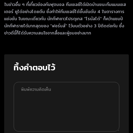
ในข่าวอื่น ๆ ที่เกี่ยวข้องกับฟุตบอล ทีมเชลซีได้เปิดบ้านชนะทีมแมนเชส
เตอร์ ยูได้อย่างโดยตีน ซึ่งทำให้ทีมเชลซีได้ขึ้นอันดับ 4 ในตารางการ
แข่งขัน ในขณะเดียวกัน นักกีฬาชาวโปรตุเกส “โรนัลโด้” ก็คว้าแชมป์
นักกีฬารายได้มากสุดของ “ฟอร์บส์” ไว้บนตัวอย่าง 3 ปีติดต่อกัน ซึ่ง
ข่าวดีนี้ก็ได้รับความสนใจจากสื่อและผู้ชมอย่างมาก
ทิ้งคำตอบไว้