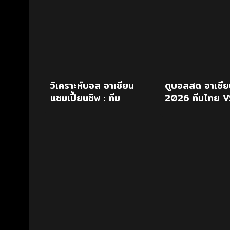
วิเคราะห์บอล อาเซียน
ดูบอลสด อาเซีย
แชมเปี้ยนชิพ : ทีม
2026 ทีมไทย V
ชาติฟิลิปปินส์ (4) -
ฟิลิปปินส์
vs- ทีมชาติไทย (1)