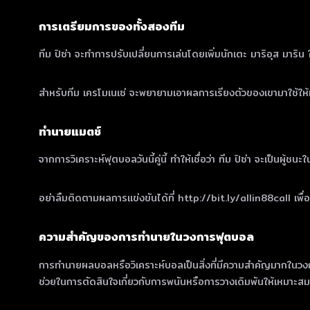
การเตรียมการของทั้งสองทีม
ทีม ปิซ่า จะทำการปรับเปลี่ยนการเล่นโดยเพิ่มนักเตะ มาริอุส มาริ
สำหรับทีม เครโมเนเซ่ จะพยายามเอาผลการเรียงตัวของเขามาใช้ให้เต็มป
ทำนายแมตช์
จากการวิเคราะห์ฟุตบอลวันนี้คู่นี้ ทำให้เชื่อว่า ทีม ปิซ่า จะเป็นผู้ชน
อย่าลืมติดตามผลการแข่งขันได้ที่ http://bit.ly/allin88call เพื
ความสำคัญของการทำนายในวงการฟุตบอล
การทำนายผลบอลหรือวิเคราะห์บอลเป็นสิ่งที่มีความสำคัญมากในวงกา
ช่วยในการตัดสินใจเกี่ยวกับการพนันหรือการวางเดิมพันให้เหมาะสม