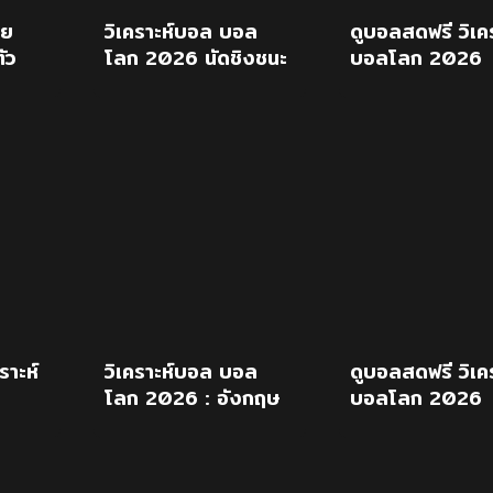
าย
วิเคราะห์บอล บอล
ดูบอลสดฟรี วิเคร
ัว
โลก 2026 นัดชิงชนะ
บอลโลก 2026
 2026
เลิศ : สเปน Vs อาร์
สเปน พบ อาร์เจน
เจนติน่า
นัดชิงฯ 20 ก.ค
ราะห์
วิเคราะห์บอล บอล
ดูบอลสดฟรี วิเคร
โลก 2026 : อังกฤษ
บอลโลก 2026
งกฤษ
vs อาร์เจนติน่า
อังกฤษ พบ
อาร์เจนตินา 16
ก.ค.69