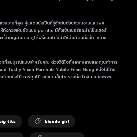
่สวยงามที่สุด ผู้แสดงยังเป็นที่รู้จักกันด้วยความงามและเพศ
งหีทั้งควยเห็นชัดแบบ pornhd มีทั้งเซ็นเซอร์และไม่เซ็นเซอร์
่สำคัญสามารถดูได้ฟรีแบบไม่มีค่าใช้จ่ายใดๆทั้งสิ้น เหมาะ
เลือกที่สมบูรณ์แบบสําหรับคุณ ด้วยวิดีโอที่หลากหลายและคุณค่าการ
rs Blacked Tushy Vixen Pornhub Nubile Films Beeg หนังโป๊ไทย
การถ่ายหนังโป๊ การ์ตูนโป๊ อนิเมะ เฮ็นไท รวมทั้ง โดจิน หนังxxxx
big tits
blonde girl