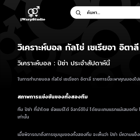
Skip
ค้นหา...
to
content
วิเคราะห์บอล กัลโช่ เซเรียอา อิตาลี
วิเคราะห์บอล : ปิซ่า ประจำสัปดาห์นี้
ในการทำนายบอล กัลโช่ เซเรียอา อิตาลี รายการนี้จะพาคุณมองไปที่เกม
สภาพการแข่งขันของทั้งสองทีม
ทีม ปิซ่า ที่นำโดย อัลแบร์โต้ จิลาร์ดิโน่ ได้ชนะเกมแรกแม้เสมอก
เท่านั้น
เมื่อพิจารณาถึงการชุมนุมของทั้งสองทีม จะเห็นว่า ปิซ่า มีความแข็งแ