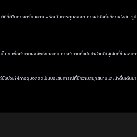
็นวิธีที่ดีในการเตรียมความพร้อมในการดูบอลสด การเข้าใจทีมที่จะแข่งขัน ร
วันนั้น ๆ เพื่อทำนายผลลัพธ์ของเกม การทำนายที่แม่นยำช่วยให้ผู้เล่นที่ชื่
ยังช่วยให้การดูบอลสดเป็นประสบการณ์ที่มีความสนุกสนานและน่าตื่นเต้นมาก