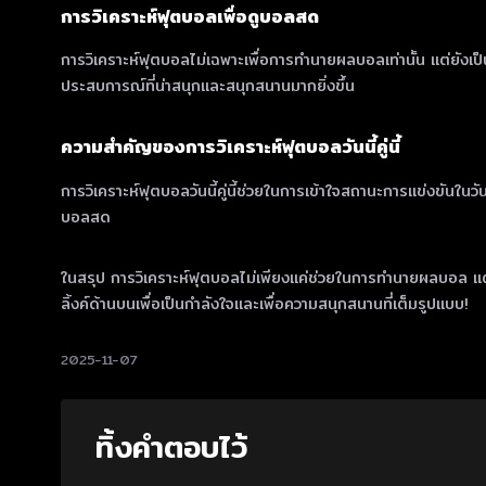
การวิเคราะห์ฟุตบอลเพื่อดูบอลสด
การวิเคราะห์ฟุตบอลไม่เฉพาะเพื่อการทำนายผลบอลเท่านั้น แต่ยังเป
ประสบการณ์ที่น่าสนุกและสนุกสนานมากยิ่งขึ้น
ความสำคัญของการวิเคราะห์ฟุตบอลวันนี้คู่นี้
การวิเคราะห์ฟุตบอลวันนี้คู่นี้ช่วยในการเข้าใจสถานะการแข่งขันใน
บอลสด
ในสรุป การวิเคราะห์ฟุตบอลไม่เพียงแค่ช่วยในการทำนายผลบอล แต่
ลิ้งค์ด้านบนเพื่อเป็นกำลังใจและเพื่อความสนุกสนานที่เต็มรูปแบบ!
2025-11-07
ทิ้งคำตอบไว้