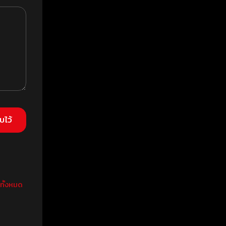
วทั้งหมด