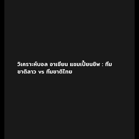
วิเคราะห์บอล อาเซียน แชมเปี้ยนชิพ : ทีม
ชาติลาว vs ทีมชาติไทย