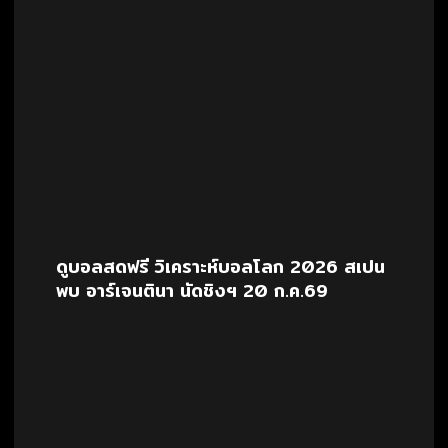
ดูบอลสดฟรี วิเคราะห์บอลโลก 2026 สเปน
พบ อาร์เจนตินา นัดชิงฯ 20 ก.ค.69