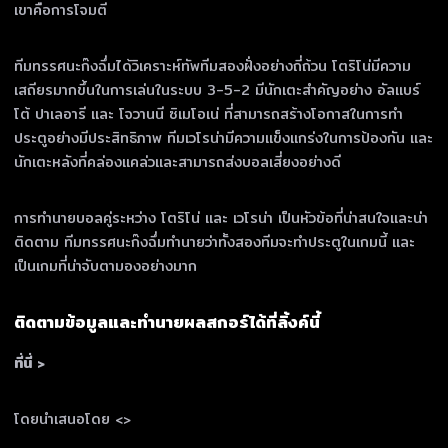
เขาคือการโจมตี
ทีมทรรศนะก๊งฉึ่มได้วิเคราะห์ทัพทีมสองฝั่งอย่างถี่ถ้วน โตริโน่มีความ
เสถียรมากขึ้นในการเล่นในระบบ 3-5-2 มีนักเตะสำคัญอย่าง อัลแบร์
โต้ ปาเลอารี และ โจวานนี ซิเมโอเน่ ที่สามารถสร้างโอกาสในการทำ
ประตูอย่างมีประสิทธิภาพ ทีมเวโรน่ามีความแข็งแกร่งในการป้องกัน และ
นักเตะหลังที่คล่องแคล่วและสามารถส่งบอลเสี่ยงอย่างดี
การทำนายบอลคู่ระหว่าง โตริโน่ และ เวโรน่า เป็นหัวข้อที่น่าสนใจและน่า
ติดตาม ทีมทรรศนะก๊งฉึ่มทำนายว่าทั้งสองทีมจะทำประตูในเกมนี้ และ
เป็นเกมที่น่าจับตามองอย่างมาก
ติดตามข้อมูลและทำนายผลสกอร์ได้ที่ลิ้งค์นี้
ที่นี่ >
โดยนำเสนอโดย <>