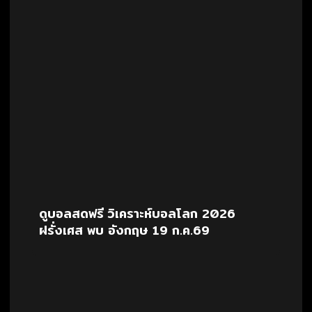
ดูบอลสดฟรี วิเคราะห์บอลโลก 2026
ฝรั่งเศส พบ อังกฤษ 19 ก.ค.69