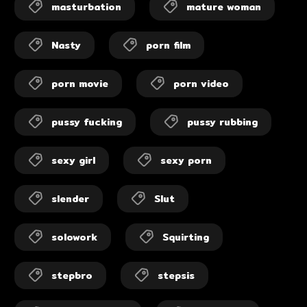
masturbation
mature woman
Nasty
porn film
porn movie
porn video
pussy fucking
pussy rubbing
sexy girl
sexy porn
slender
Slut
solowork
Squirting
stepbro
stepsis