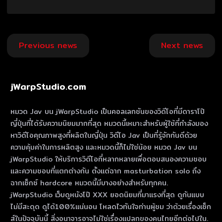
Post
Previous news
Next news
navigation
jWarpStudio.com
หมวด Jav บน jWarpStudio เป็นคอลเลกชันของวิดีโอที่มีดาราโป๊
ญี่ปุ่นที่ได้รับความนิยมมากที่สุด หมวดนี้เหมาะสําหรับผู้ใช้ที่กําลังมอง
หาวิดีโอคุณภาพสูงที่ผลิตในญี่ปุ่น วิดีโอ Jav เป็นที่รู้จักกันดีด้วย
ความคุ้มค่าในการผลิตสูง และหมวดนี้ก็ไม่ใช่น้อย หมวด Jav บน
jWarpStudio ให้บริการวิดีโอที่หลากหลายเพื่อตอบสนองความชอบ
และความชอบที่แตกต่างกัน ตั้งแต่ฉาก masturbation solo ถึง
ฉากเซ็กซ์ hardcore หมวดนี้มีบางอย่างสําหรับทุกคน.
jWarpStudio เว็บดูหนังโป๊ XXX ยอดนิยมที่มาแรงที่สุด ดูกันแบบ
ไม่มีสะดุด ดูได้100%แน่นอน โหลดไวทันใจท่านผู้ชม ว่าด้วยเรื่องเซ็ก
ส์ในปัจจุบันนี้ สิ่งอนาจารอาจไม่ใช่เรื่องแปลกของคนไทยอีกต่อไปใน.