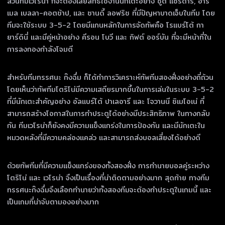
ส่วนทีมเวโรน่า ก็จะต้องเสียสิทธิ์ใช้งานนักเตะอย่าง ซูต แซร์ดาร์, อาร์
เมล เบลลา-คอตช้าป, และ ซานดี้ ลอฟริช ที่มีปัญหาบาดเจ็บในทีม โดย
ทีมจะใช้ระบบ 3-5-2 โดยมีแกนหลักในการจัดทัพคือ โรแบร์โต้ กา
ยาร์ดินี่ และมีคู่หน้าอย่าง คีรอน โบวี และ กิฟต์ ออร์บัน ที่จะมีหน้าที่ใน
การลงกองกำลังโจมตี
สำหรับทีมทรรศนะ ก๊งฉึ่ม ก็ได้ทำการวิเคราะห์ทัพทีมสองฝั่งอย่างถี่ถ้วน
โดยเห็นว่าทัพทีมโตริโน่มีความเสถียรมากขึ้นในการเล่นในระบบ 3-5-2
ที่มีนักเตะสำคัญอย่าง อัลแบร์โต้ ปาเลอารี และ โจวานนี ซิเมโอเน่ ที่
สามารถสร้างโอกาสในการทำประตูได้อย่างมีประสิทธิภาพ ในทางกลับ
กัน ทีมเวโรน่าก็ยังคงมีความแข็งแกร่งในการป้องกัน และมีนักเตะใน
หมวดหลังที่มีความคล่องแคล่ว และสามารถส่งบอลเสี่ยงได้อย่างดี
ด้วยทัพทีมที่มีความแข็งแกร่งของทั้งสองฝั่ง การทำนายบอลคู่ระหว่าง
โตริโน่ และ เวโรน่า จึงเป็นเรื่องที่น่าติดตามอย่างมาก สุดท้าย ทางทีม
ทรรศนะก๊งฉึ่มจึงเลือกทำนายว่าทั้งสองทีมจะต้องทำประตูในเกมนี้ และ
เป็นเกมที่น่าจับตามองอย่างมาก