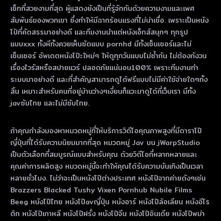
เซ็ทที่สวยงามที่สุด ผู้แสดงยังเป็นที่รู้จักกันด้วยความงามและเพศ
สัมพันธ์ของพวกเขา ซึ่งทําให้มีฉากร้อนแรงที่ไม่น่าเชื่อ. เพราะเป็นหนัง
โป้ที่คัดสรรมาอย่างดี และทีมงานนำแต่หนังเอ็กส์สนุกๆ ทุกรูป
แบบxxx ทั้งหีทั้งควยเห็นชัดแบบ pornhd มีทั้งเซ็นเซอร์และไม่
เซ็นเซอร์ อัพเดตหนังโป๊ะใหม่ๆ ให้ดูทุกวันแบบไม่ซ้ำกัน ไม่ต้องกังวน
เรื่องไวรัสหรือสปายแวร์ ปลอดภัยแน่นอน100% เพราะทีมงานทำ
ระบบมาอย่างดี และที่สำคัญสามารถดูได้ฟรีแบบไม่มีค่าใช้จ่ายใดๆทั้ง
สิ้น เหมาะสำหรับคนที่อยู่บ้านว่างๆเงี่ยนก็แวะมาดูได้ที่เว็บเรา มีทั้ง
javซับไทย และไม่มีซับไทย.
ถ้าคุณกําลังมองหาหมวดหมู่ที่ให้บริการวิดีโอคุณภาพสูงที่มีดาราโป๊
ญี่ปุ่นที่ได้รับความนิยมมากที่สุด หมวดหมู่ Jav บน jWarpStudio
เป็นตัวเลือกที่สมบูรณ์แบบสําหรับคุณ ด้วยวิดีโอที่หลากหลายและ
คุณค่าการผลิตสูง หมวดหมู่นี้จะทําให้คุณได้รับความบันเทิงเป็นเวลา
หลายชั่วโมง. ไม่ว่าจะเป็นหนังโป๊ต่างประเทศ หนังโป๊จากค่ายดังๆเช่น
Brazzers Blacked Tushy Vixen Pornhub Nubile Films
Beeg หนังโป๊ไทย หนังโป๊avญี่ปุ่น หนังอาร์ หนังโป๊ล้อเลียน หนังอีโร
ติก หนังโป๊เกาหลี หนังโป๊ฝรั่ง หนังโป๊จีน หนังโป๊อินเดีย หนังโป๊พม่า