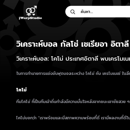
Skip
ค้นหา...
to
content
วิเคราะห์บอล กัลโช่ เซเรียอา อิตาล
วิเคราะห์บอล: โคโม่ ประเทศอิตาลี พบเครโมเนเ
ในการทำนายการแข่งขันฟุตบอลระหว่าง โคโม่ กับ เครโมเนเซ่ ในลีกอ
โคโม่
ทีมโคโม่ ที่เป็นทีมเจ้าถิ่นกำลังมีความมั่นใจหลังจากชนะเอาชัยสว
โคโม่บอกว่า “เราพร้อมและมีสภาพความพร้อมที่ดี เรามีผลงานที่ดีใ