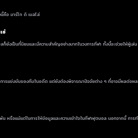
ี้คือ มาร์โก ดิ เบลโล่
เซ่
์บอลก็ยังเป็นที่นิยมและมีความสำคัญอย่างมากในวงการกีฬา ทั้งนี้จะช่วยให้ผู
ารแข่งขันของทีมในอดีต แต่ยังต้องพิจารณาปัจจัยต่าง ๆ ที่อาจมีผลต่อผลล
รือแม้แต่ในการให้ข้อมูลและความเข้าใจในกีฬาฟุตบอล นอกจากนี้ การทำนายย