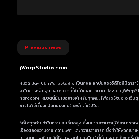
Post
Previous news
navigation
jWarpStudio.com
หมวด Jav บน jWarpStudio เป็นคอลเลกชันของวิดีโอที่มีดาราโป๊ญี่ปุ่
ค่าในการผลิตสูง และหมวดนี้ก็ไม่ใช่น้อย หมวด Jav บน jWarpS
hardcore หมวดนี้มีบางอย่างสําหรับทุกคน. jWarpStudio เว็บดูหนั
อาจไม่ใช่เรื่องแปลกของคนไทยอีกต่อไปใน.
วิดีโอถูกถ่ายทําในความละเอียดสูง ซึ่งหมายความว่าผู้ใช้สามารถเพล
เรื่องของความงาม ความเพศ และความสามารถ ซึ่งทําให้พวกเขาเหมา
เขาผ่านการอธิบายวิดีโอ. เพราะเป็นยุคใหม่ ที่มีการเอาหนังx หรือ