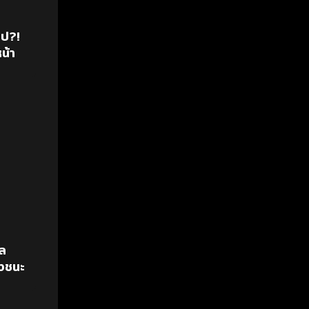
ไป?!
น้า
“แดน
ล
งชนะ
าร์