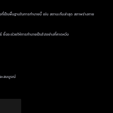
ยที่เป็นพื้นฐานในการทำนายนี้ เช่น สถานะทีมล่าสุด สภาพร่างกาย
 ซึ่งจะช่วยให้การทำนายเป็นไปอย่างที่คาดหวัง
และสมบูรณ์