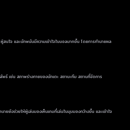
้เล่น ผู้สนใจ และนักพนันมีความเข้าใจในบอลมากขึ้น โดยการทำนายผล
ัพธ์ เช่น สภาพร่างกายของนักเตะ สถานะทีม สถานที่จัดการ
ังช่วยให้ผู้เล่นมองเห็นเกมที่เล่นในมุมมองกว้างขึ้น และเข้าใจ