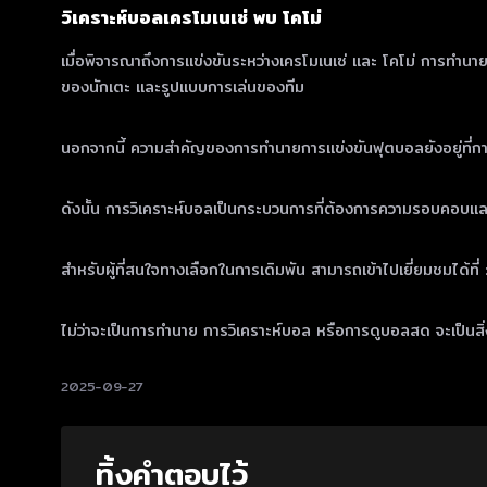
วิเคราะห์บอลเครโมเนเซ่ พบ โคโม่
เมื่อพิจารณาถึงการแข่งขันระหว่างเครโมเนเซ่ และ โคโม่ การทำนายโ
ของนักเตะ และรูปแบบการเล่นของทีม
นอกจากนี้ ความสำคัญของการทำนายการแข่งขันฟุตบอลยังอยู่ที่การศึ
ดังนั้น การวิเคราะห์บอลเป็นกระบวนการที่ต้องการความรอบคอบและ
สำหรับผู้ที่สนใจทางเลือกในการเดิมพัน สามารถเข้าไปเยี่ยมชมได้ที
ไม่ว่าจะเป็นการทำนาย การวิเคราะห์บอล หรือการดูบอลสด จะเป็นสิ
2025-09-27
ทิ้งคำตอบไว้