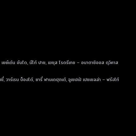
 เยย์เด้น อับได, นีโก้ ปาซ, เฆซุส โรดรีเกซ – อนาตาซิออส ดุวิคาส
, วาร์เรน บ็องโด้, ยารี่ ฟานเดปุตเต้, จูเซปเป้ เปซเซลล่า – ฟรังโก้