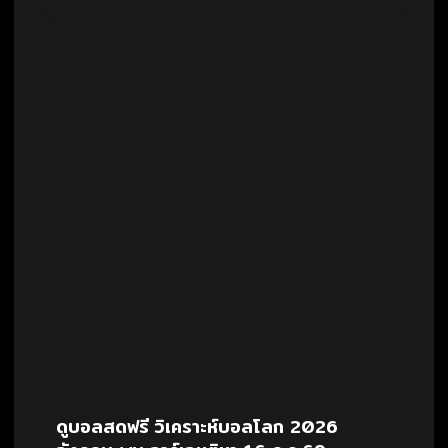
ดูบอลสดฟรี วิเคราะห์บอลโลก 2026