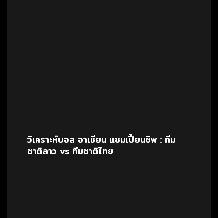
วิเคราะห์บอล อาเซียน แชมเปี้ยนชิพ : ทีม
ชาติลาว vs ทีมชาติไทย