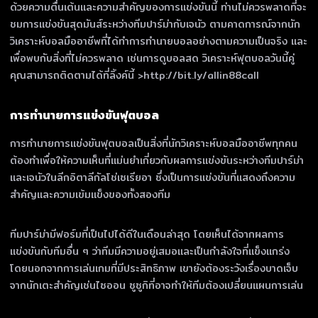
ด้วยความตื่นเต้นและความสำคัญของการแข่งขันนี้ ท่านไม่ควรพลาดที่จะ
ชมการแข่งขันสุดมันส์ระหว่างทีมปาร์ม่ากับเจนัว ตามคาดการณ์จากนัก
วิเคราะห์บอลมืออาชีพที่ได้ทำการทำนายบอลอย่างตามความเป็นจริง และ
เพื่อพบกับสิ่งที่ไม่ควรพลาด เช่นการดูบอลสด วิเคราะห์ฟุตบอลวันนี้คู่
คุณสามารถติดตามได้ที่ลิ้งค์นี้ >http://bit.ly/allin88call
การทำนายการแข่งขันฟุตบอล
การทำนายการแข่งขันฟุตบอลเป็นสิ่งที่นักวิเคราะห์บอลมืออาชีพทุกคน
ต้องทำเพื่อให้ความเห็นที่แม่นยำเกี่ยวกับผลการแข่งขันระหว่างทีมปาร์ม่า
และเจนัวในลีกอิตาลีกัลโช่เซเรียอา ซึ่งเป็นการแข่งขันที่แสดงถึงความ
สำคัญและความเข้มแข็งของทั้งสองทีม
ทีมปาร์ม่ามีฟอร์มที่เป็นไปได้ดีในเดือนล่าสุด โดยเห็นได้จากผลการ
แข่งขันกับทีมอื่น ๆ ว่าทีมมีความอยู่เสมอและเป็นกำลังใจที่แข็งแกร่ง
โดยนอกจากการเล่นเกมที่มีประสิทธิภาพ เขายังต้องระวังเรื่องบาดเจ็บ
จากนักเตะสำคัญเช่นไซออน ซูซูกิที่อาจทำให้ทีมต้องเปลี่ยนแผนการเล่น