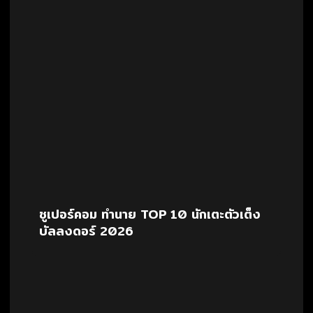
ซูเปอร์คอม ทำนาย TOP 10 นักเตะตัวเต็ง
บัลลงดอร์ 2026