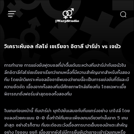
Skip
to
content
วิเคราะห์บอล กัลโช่ เซเรียอา อิตาลี ปาร์ม่า vs เจนัว
การทำนาย การแข่งขันฟุตบอลที่น่าตื่นเต้นระหว่างทีมปาร์ม่ากับเจนัวใน
ลีกอิตาลีกัลโช่เซเรียอาเรียกว่าเกมหนึ่งที่มีความสำคัญมากสำหรับทั้งสอง
ทีม โดยนักวิเคราะห์บอลมืออาชีพมองว่าเกมนี้จะเป็นการแข่งขันที่ดีและมี
ความอึดอัด เนื่องจากทั้งสองทีมมีศักยภาพใกล้เคียงกัน โดยเฉพาะเมื่อ
พิจารณาถึงฟอร์มล่าสุดของทั้งสองทีม
ในเกมก่อนหน้านี้ ทีมปาร์ม่า บุกไปยันเสมอกับทีมแกร่งอย่าง นาโปลี โดย
จบลงด้วยคะแนน 0-0 ซึ่งทำให้ทีมชนะเพียงเกมเดียวเท่านั้นจาก 5 เกม
ล่าสุด อย่างไรก็ตาม ทีมจะต้องระวังเรื่องการบาดเจ็บของนักเตะสำคัญ
อย่าง ไซออน ซูซูกิ เนื่องจากยังไม่มีการยืนยันว่าเขาจะเข้าร่วมเกมหรือ