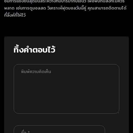
ชมการแข่งขันสุดมันส์ระหว่างทีมปาร์ม่ากับเจนัว เพื่อพบกับสิ่งที่ไม่ควร
พลาด เช่นการดูบอลสด วิเคราะห์ฟุตบอลวันนี้คู่ คุณสามารถติดตามได้
ที่ลิ้งค์ที่ให้ไว้
ทิ้งคำตอบไว้