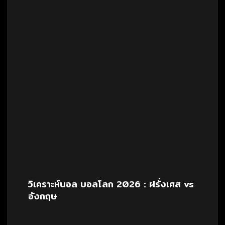
วิเคราะห์บอล บอลโลก 2026 : ฝรั่งเศส vs
อังกฤษ