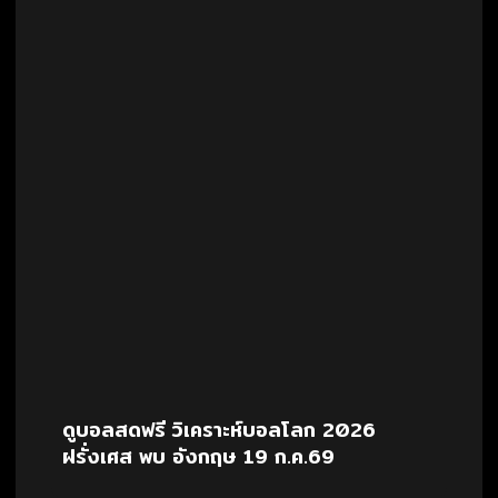
ดูบอลสดฟรี วิเคราะห์บอลโลก 2026
ฝรั่งเศส พบ อังกฤษ 19 ก.ค.69