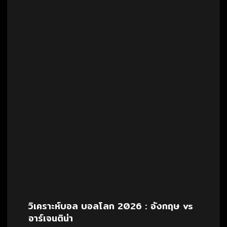
วิเคราะห์บอล บอลโลก 2026 : อังกฤษ vs
อาร์เจนติน่า