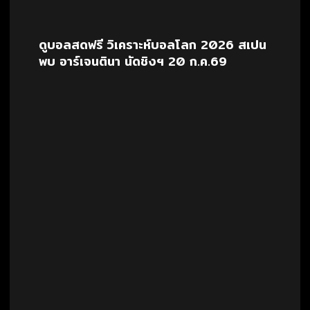
ดูบอลสดฟรี วิเคราะห์บอลโลก 2026 สเปน
พบ อาร์เจนตินา นัดชิงฯ 20 ก.ค.69