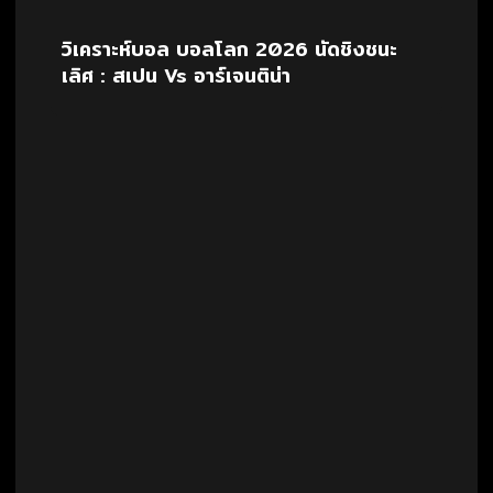
วิเคราะห์บอล บอลโลก 2026 นัดชิงชนะ
เลิศ : สเปน Vs อาร์เจนติน่า