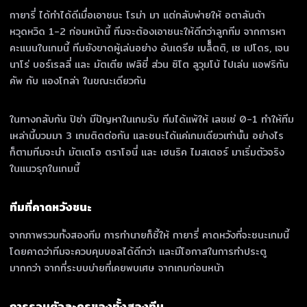
กายารี่ ได้ทำได้ดีเมื่อเอาชนะ โรม่า มา แต่กลับพ่ายให้ อตาลันต้า
หวุดหวิด 1-2 ก่อนหน้านี้ ทีมจะต้องเอาชนะให้ดีกว่าลูกทีม จากการหา
คะแนนในเกมนี้ ทีมยังขาดผู้เล่นอย่าง อันเดรีย เบล็็ตติ, เซ เปโดร, เจน
นาโร่ บอร์เรลลี่ และ มัตเตีย เฟลิชี่ ส่วน ซิโต ลูวุมโบ้ ไปเล่น แอฟริกัน
คัพ กับ แองโกล่า ในขณะเดียวกัน
ในทางกลับกัน ปิซ่า มีปัญหาในเกมรับ ทีมได้แพ้ให้ เลชเช่ 0-1 ทำให้ทีม
เหล่านี้บวมมา 3 เกมติดต่อกัน และชนะได้แค่เกมเดียวเท่านั้น อย่างไร
ก็ตามทีมจะนำ มัตเตโอ ตราโอนี่ และ เฮนริค ไมสเตอร์ มาเริ่มตัวจริง
ในแนวรุกในเกมนี้
ทีมที่คาดหวังชนะ
จากภาพรวมทั้งสองทีม การทำนายก็ชี้ให้ กายารี่ คาดหวังที่จะชนะเกมนี้
โดยคาดว่าทีมจะควบคุมบอลได้ดีกว่า และมีโอกาสในการทำประตู
มากกว่า จากที่ระบบบ่ายที่เคยพบเศษ จากเกมก่อนหน้า
การรวมตัวละครของทั้งสองทีม