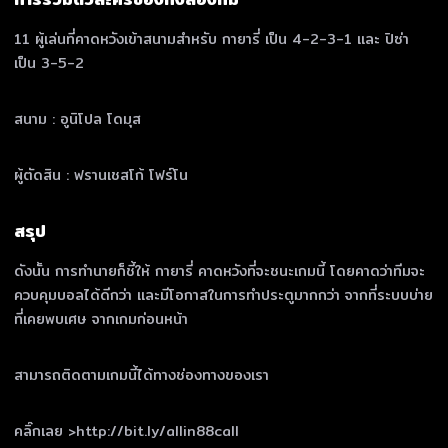
11 ผู้เล่นที่คาดหวังเข้าสนามสำหรับ กายารี่ เป็น 4-2-3-1 และ ปิซ่า
เป็น 3-5-2
สนาม : อูนิโปล โดมุส
ผู้ตัดสิน : ฟรานเชสโก้ โฟร์โน
สรุป
ดังนั้น การทำนายก็ชี้ให้ กายารี่ คาดหวังที่จะชนะเกมนี้ โดยคาดว่าทีมจะ
ควบคุมบอลได้ดีกว่า และมีโอกาสในการทำประตูมากกว่า จากที่ระบบบ่าย
ที่เคยพบเศษ จากเกมก่อนหน้า
สามารถติดตามเกมนี้ได้ทางช่องทางของเรา
คลิ๊กเลย >http://bit.ly/allin88call