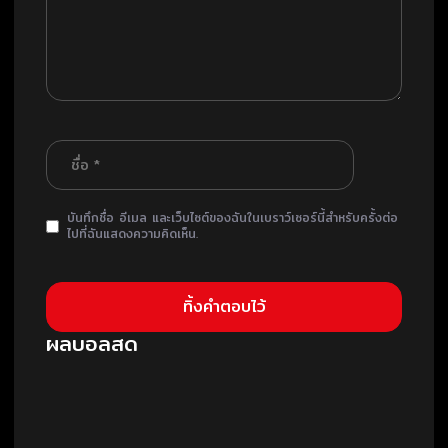
บันทึกชื่อ อีเมล และเว็บไซต์ของฉันในเบราว์เซอร์นี้สำหรับครั้งต่อ
ไปที่ฉันแสดงความคิดเห็น.
ผลบอลสด