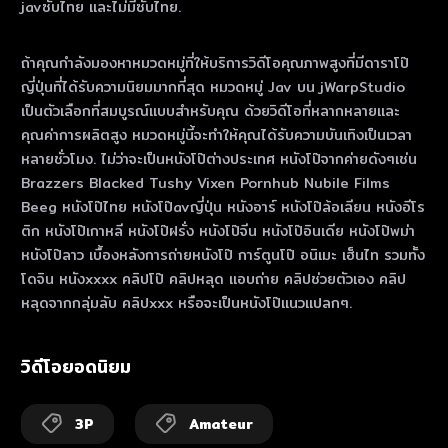
javซับไทย และไม่มีซับไทย.
ถ้าคุณกําลังมองหาหมวดหมู่ที่ให้บริการวิดีโอคุณภาพสูงที่มีดาราโป๊
ญี่ปุ่นที่ได้รับความนิยมมากที่สุด หมวดหมู่ Jav บน jWarpStudio
เป็นตัวเลือกที่สมบูรณ์แบบสําหรับคุณ ด้วยวิดีโอที่หลากหลายและ
คุณค่าการผลิตสูง หมวดหมู่นี้จะทําให้คุณได้รับความบันเทิงเป็นเวลา
หลายชั่วโมง. ไม่ว่าจะเป็นหนังโป๊ต่างประเทศ หนังโป๊จากค่ายดังๆเช่น
Brazzers Blacked Tushy Vixen Pornhub Nubile Films
Beeg หนังโป๊ไทย หนังโป๊avญี่ปุ่น หนังอาร์ หนังโป๊ล้อเลียน หนังอีโร
ติก หนังโป๊เกาหลี หนังโป๊ฝรั่ง หนังโป๊จีน หนังโป๊อินเดีย หนังโป๊พม่า
หนังโป๊ลาว เบื้องหลังการถ่ายหนังโป๊ การ์ตูนโป๊ อนิเมะ เฮ็นไท รวมทั้ง
โดจิน หนังxxxx คลิปโป๊ คลิปหลุด แอบถ่าย คลิปช่วยตัวเอง คลิป
หลุดจากกลุ่มลับ คลิปxxx หรือจะเป็นหนังโป๊แนวแปลกๆ.
วิดีโอยอดนิยม
3P
Amateur