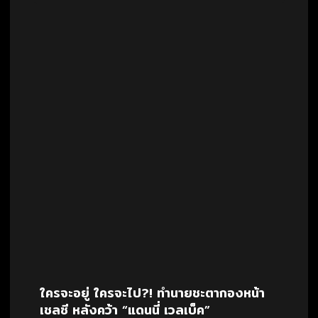
ใครจะอยู่ ใครจะไป?! ทำนายชะตากองหน้า
เชลซี หลังคว้า “แดนนี่ เวลเบ็ค”