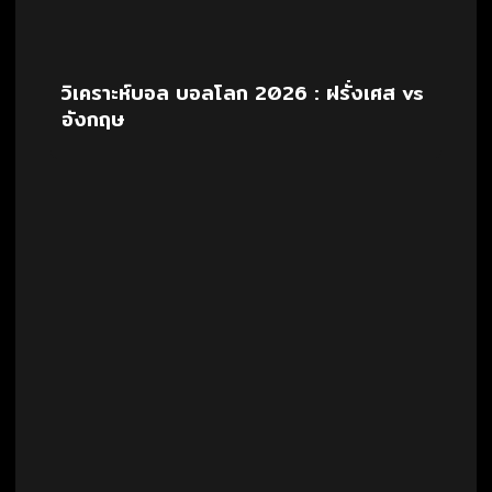
วิเคราะห์บอล บอลโลก 2026 : ฝรั่งเศส vs
อังกฤษ