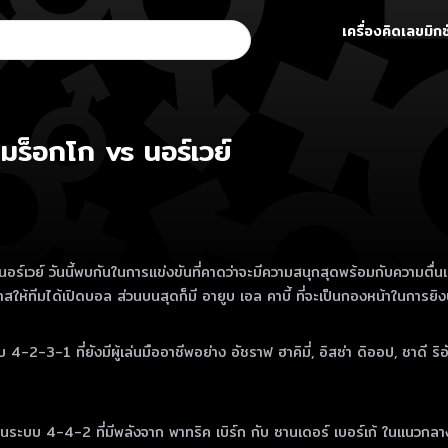
เครื่องคิดเลขมิกซ
โมร็อกโก vs นอร์เวย์
อร์เวย์ วันนี้พบกันในการแข่งขันที่คาดว่าจะมีความสนุกสุดพร้อมกับความตื่
าสให้ทีมได้เปิดบอล ส่วนบนสุดก็มี อายูบ เอล คาบี้ ที่จะเป็นกองหน้าในการยิ
 4-2-3-1 ที่ยังมีผู้เล่นมืออาชีพอย่าง อัชราฟ ฮาคิมี่, อิสซ่า ดิออป, ชาดี ร
่นในระบบ 4-4-2 ที่มีพลังจาก พาทริค เบิร์ก กับ ซานเดอร์ เบอร์เก้ ในแนวก