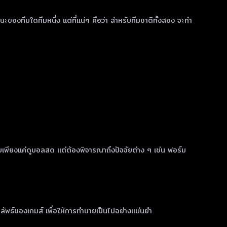
ของทีมใดทีมหนึ่ง แต่ที่แน่ๆ คือว่า สำหรับทีมชาติทั้งสอง จะทำ
ง่ายเพียงแค่ดูบอลสด แต่ต้องพิจารณาถึงปัจจัยต่าง ๆ เช่น ฟอร์ม
ลลัพธ์ของเกมส์ เพื่อให้การทำนายเป็นไปอย่างแม่นยำ