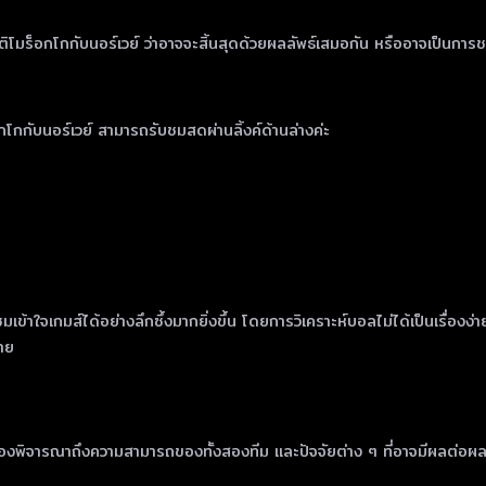
ร็อกโกกับนอร์เวย์ ว่าอาจจะสิ้นสุดด้วยผลลัพธ์เสมอกัน หรืออาจเป็นการชนะ
กับนอร์เวย์ สามารถรับชมสดผ่านลิ้งค์ด้านล่างค่ะ
ชมเข้าใจเกมส์ได้อย่างลึกซึ้งมากยิ่งขึ้น โดยการวิเคราะห์บอลไม่ได้เป็นเรื่อง
าย
จะต้องพิจารณาถึงความสามารถของทั้งสองทีม และปัจจัยต่าง ๆ ที่อาจมีผลต่อผ