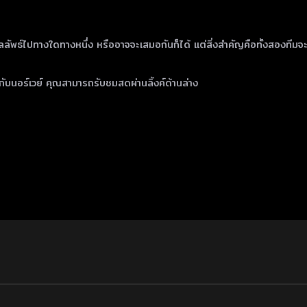
ัพธ์ไปทางใดทางหนึ่ง หรืออาจจะเสมอกันก็ได้ แต่สิ่งสำคัญคือทั้งสองทีมจะพ
นอร์เวย์ คุณสามารถรับชมสดผ่านลิ้งค์ด้านล่าง