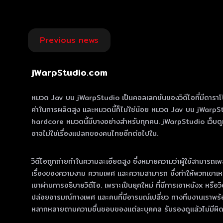
Post
Previous news
navigation
jWarpStudio.com
หมวด Jav บน jWarpStudio เป็นคอลเลกชันของวิดีโอที่มีดาราโป๊ญี่ปุ่
ค่าในการผลิตสูง และหมวดนี้ก็ไม่ใช่น้อย หมวด Jav บน jWarpS
hardcore หมวดนี้มีบางอย่างสําหรับทุกคน. jWarpStudio เว็บดูหนั
อาจไม่ใช่เรื่องแปลกของคนไทยอีกต่อไปใน.
วิดีโอถูกถ่ายทําในความละเอียดสูง ซึ่งหมายความว่าผู้ใช้สามารถเพล
เรื่องของความงาม ความเพศ และความสามารถ ซึ่งทําให้พวกเขาเหมา
เขาผ่านการอธิบายวิดีโอ. เพราะเป็นยุคใหม่ ที่มีการเอาหนังx หรือ
ปล่อยอารมณ์ทางเพศ และคนที่มีอารมณ์เปลี่ยว ทางทีมงานเราพร้อ
หลากหลายตามความชื่นชอบของแต่ละบุคคล รับรองดูแล้วไม่มีผิดหว