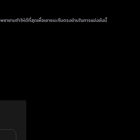
ยายามทำให้ดีที่สุดเพื่อเอาชนะทีมตรงข้ามในการแข่งขันนี้