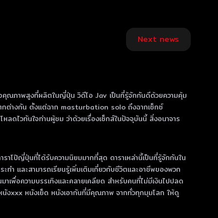
Next news
ณภาพสูงที่ผลิตในญี่ปุ่น วิดีโอ Jav เป็นที่รู้จักกันดีด้วยความคุ้ม
กต่างกัน ตั้งแต่ฉาก masturbation solo ถึงฉากเซ็กซ์
วทันใจท่านผู้ชม ว่าด้วยเรื่องเซ็กส์ในปัจจุบันนี้ สิ่งอนาจาร
ี่ปุ่นที่ได้รับความนิยมมากที่สุด ดาราเหล่านี้เป็นที่รู้จักกันใน
ทํา และสามารถเรียนรู้เพิ่มเติมเกี่ยวกับชีวิตและอาชีพของพวก
ขึ้นมาเพื่อความบรรเทิงและคลายเคลียด สำหรับคนที่ไม่มีเงินไปปลด
xxx หนังเย็ด หนังเอากันที่มีคุณภาพ จากทั่วทุกมุมโลก ให้ดู