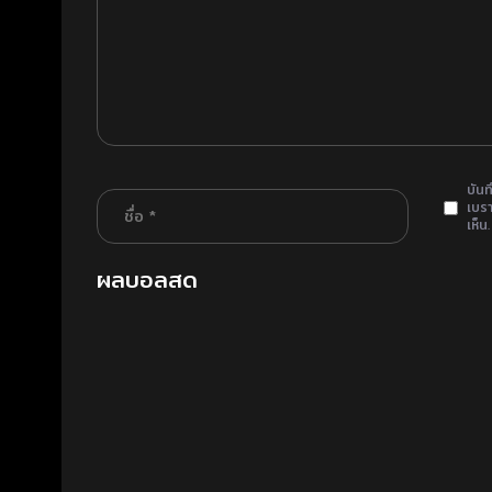
บันท
เบรา
เห็น.
ผลบอลสด