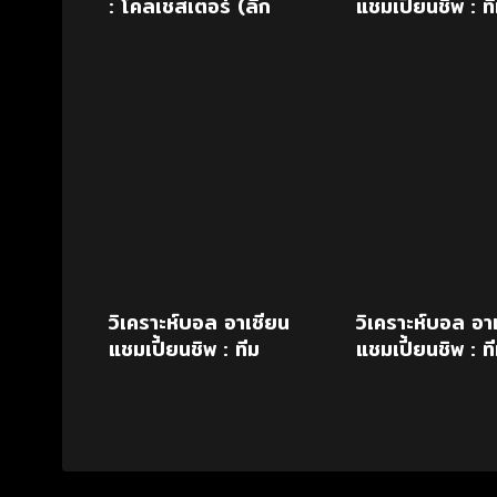
: โคลเชสเตอร์ (ลีก
แชมเปี้ยนชิพ : ท
ทู) -vs- เซาท์แฮมป์
ชาติฟิลิปปินส์ (4
ตัน (แชมเปี้ยนชิพ)
vs- ทีมชาติไทย 
วิเคราะห์บอล อาเซียน
วิเคราะห์บอล อา
แชมเปี้ยนชิพ : ทีม
แชมเปี้ยนชิพ : ท
ชาติไทย -vs- ทีมชาติ
ชาติลาว vs ทีมช
มาเลเซีย
ไทย