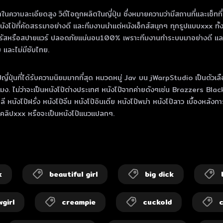
ําในความละเอียดสูง วิดีโอถูกผลิตในญี่ปุ่น ซึ่งหมายความว่ามีสถานที่และเซ็ทที
็นหนังโป้ที่คัดสรรมาอย่างดี และทีมงานนำแต่หนังเอ็กส์สนุกๆ ทุกรูปแบบxxx ทั้
องไวรัสหรือสปายแวร์ ปลอดภัยแน่นอน100% เพราะทีมงานทำระบบมาอย่างดี และที
ทย และไม่มีซับไทย.
โป๊ญี่ปุ่นที่ได้รับความนิยมมากที่สุด หมวดหมู่ Jav บน jWarpStudio เป็นตัว
ชั่วโมง. ไม่ว่าจะเป็นหนังโป๊ต่างประเทศ หนังโป๊จากค่ายดังๆเช่น Brazze
หลี หนังโป๊ฝรั่ง หนังโป๊จีน หนังโป๊อินเดีย หนังโป๊พม่า หนังโป๊ลาว เบื้องหลัง
บ คลิปxxx หรือจะเป็นหนังโป๊แนวแปลกๆ.
x
beautiful girl
big dick
girl
creampie
cuckold