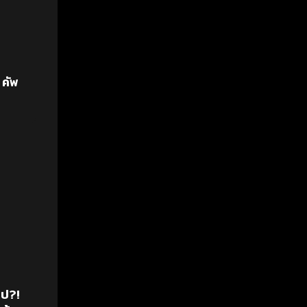
 คัพ
-vs-
ปี้ยน
ไป?!