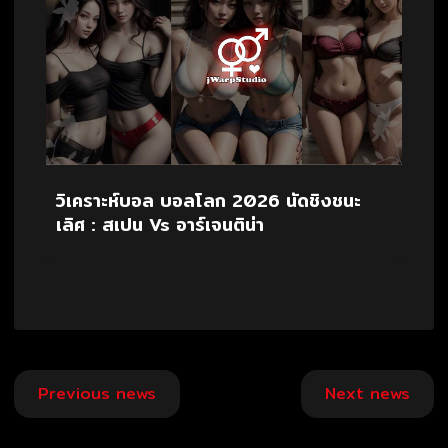
วิเคราะห์บอล บอลโลก 2026 นัดชิงชนะ
เลิศ : สเปน Vs อาร์เจนติน่า
Post
Previous news
Next news
navigation