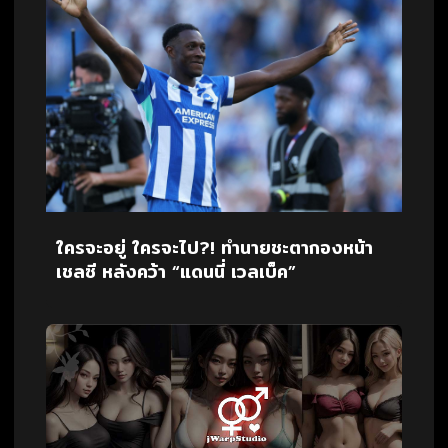
ใครจะอยู่ ใครจะไป?! ทำนายชะตากองหน้า
เชลซี หลังคว้า “แดนนี่ เวลเบ็ค”