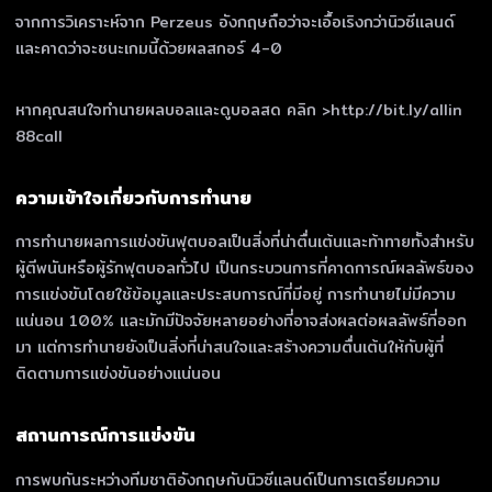
จากการวิเคราะห์จาก Perzeus อังกฤษถือว่าจะเอื้อเริงกว่านิวซีแลนด์
และคาดว่าจะชนะเกมนี้ด้วยผลสกอร์ 4-0
หากคุณสนใจทำนายผลบอลและดูบอลสด คลิก >http://bit.ly/allin
88call
ความเข้าใจเกี่ยวกับการทำนาย
การทำนายผลการแข่งขันฟุตบอลเป็นสิ่งที่น่าตื่นเต้นและท้าทายทั้งสำหรับ
ผู้ตีพนันหรือผู้รักฟุตบอลทั่วไป เป็นกระบวนการที่คาดการณ์ผลลัพธ์ของ
การแข่งขันโดยใช้ข้อมูลและประสบการณ์ที่มีอยู่ การทำนายไม่มีความ
แน่นอน 100% และมักมีปัจจัยหลายอย่างที่อาจส่งผลต่อผลลัพธ์ที่ออก
มา แต่การทำนายยังเป็นสิ่งที่น่าสนใจและสร้างความตื่นเต้นให้กับผู้ที่
ติดตามการแข่งขันอย่างแน่นอน
สถานการณ์การแข่งขัน
การพบกันระหว่างทีมชาติอังกฤษกับนิวซีแลนด์เป็นการเตรียมความ