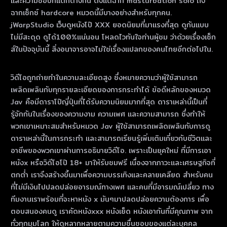
และความชอบที่แตกต่างกัน ตั้งแต่ฉาก masturbation solo ถึง
ฉากเซ็กซ์ hardcore หมวดนี้มีบางอย่างสําหรับทุกคน.
jWarpStudio เว็บดูหนังโป๊ XXX ยอดนิยมที่มาแรงที่สุด ดูกันแบบ
ไม่มีสะดุด ดูได้100%แน่นอน โหลดไวทันใจท่านผู้ชม ว่าด้วยเรื่องเซ็ก
ส์ในปัจจุบันนี้ สิ่งอนาจารอาจไม่ใช่เรื่องแปลกของคนไทยอีกต่อไปใน.
วิดีโอถูกถ่ายทําในความละเอียดสูง ซึ่งหมายความว่าผู้ใช้สามารถ
เพลิดเพลินกับทุกรายละเอียดของการกระทําได้ ข้อดีหลักของหมวด
Jav คือมีดาราโป๊ญี่ปุ่นที่ได้รับความนิยมมากที่สุด ดาราเหล่านี้เป็นที่
รู้จักกันในเรื่องของความงาม ความเพศ และความสามารถ ซึ่งทําให้
พวกเขาเหมาะสมสําหรับหมวด Jav ผู้ใช้สามารถเพลิดเพลินกับการดู
ดาราเหล่านี้ในการกระทํา และสามารถเรียนรู้เพิ่มเติมเกี่ยวกับชีวิตและ
อาชีพของพวกเขาผ่านการอธิบายวิดีโอ. เพราะเป็นยุคใหม่ ที่มีการเอา
หนังx หรือวิดีโอโป๊ 18+ มาให้รับชมฟรี เนื่องจากภาวะและเศรษฐกิจที่
ตกต่ำ เราจึงสร้างขึ้นมาเพื่อความบรรเทิงและคลายเคลียด สำหรับคน
ที่ไม่มีเงินไปปลดปล่อยอารมณ์ทางเพศ และคนที่มีอารมณ์เปลี่ยว ทาง
ทีมงานเราพร้อมที่จะหาหนัง x มันๆมาปลดปล่อยความต้องการ เพื่อ
ตอบสนองคนดู เราคัดหนังxxx หนังเย็ด หนังเอากันที่มีคุณภาพ จาก
ทั่วทุกมุมโลก ให้ดูหลากหลายตามความชื่นชอบของแต่ละบุคคล