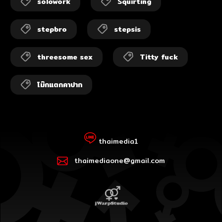
solowork
Squirting
stepbro
stepsis
threesome sex
Titty fuck
โม๊กแตกคาปาก
thaimedia1
thaimediaone@gmail.com