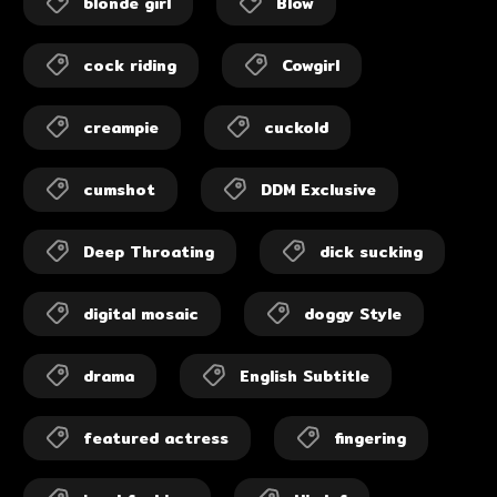
blonde girl
Blow
cock riding
Cowgirl
creampie
cuckold
cumshot
DDM Exclusive
Deep Throating
dick sucking
digital mosaic
doggy Style
drama
English Subtitle
featured actress
fingering