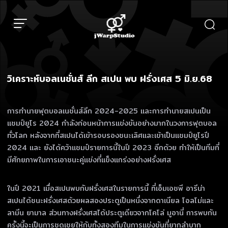
Skip
to
content
วิเคราะห์บอลเนชั่นส์ ลีก สเปน พบ ฝรั่งเศส 5 มิ.ย.68
การทำนายฟุตบอลเนชั่นส์ลีก 2024-2025 และการทำนายสเปนเป็น
แชมป์ยูโร 2024 กำลังก่อนหน้าการแข่งขันอย่างมากในวงการฟุตบอล
ทั่วโลก หลังจากที่สเปนได้เข้ารอบรองชนะเลิศและเข้าเป็นแชมป์ยูโรปี
2024 และ ยังได้คว้าแชมป์รายการนี้ในปี 2023 อีกด้วย ทำให้เป็นทีมที่
มีศักยภาพในการเอาชนะคู่แข่งที่แข็งแกร่งอย่างฝรั่งเศส
ในปี 2021 เมื่อสเปนพบกับฝรั่งเศสในรายการนี้ ที่เอ็มเอชพี อารีน่า
สเปนได้ชนะฝรั่งเศสด้วยผลสองประตูเป็นหนึ่งจากดาเนียล โอลโม่และ
ลามีน ยามาล ส่วนทางฝรั่งเศสได้ประตูเดียวจากโคโล่ มูอานี่ การพบกัน
ครั้งนี้จะเป็นการชดเชยให้กับทั้งสองทีมในการแข่งขันที่ยากลำบาก