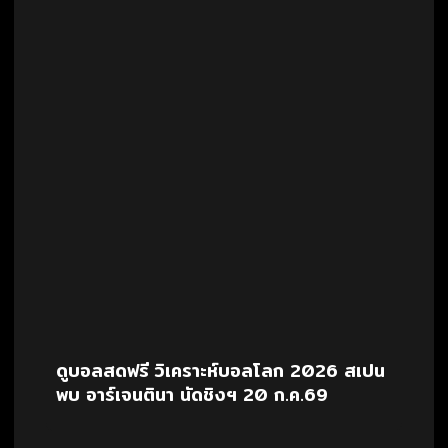
ดูบอลสดฟรี วิเคราะห์บอลโลก 2026 สเปน
พบ อาร์เจนตินา นัดชิงฯ 20 ก.ค.69