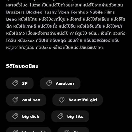
หลายชั่วโมง. ไม่ว่าจะเป็นหนังโป๊ต่างประเทศ หนังโป๊จากค่ายดังๆเช่น
Brazzers Blacked Tushy Vixen Pornhub Nubile Films
Beeg หนังโป๊ไทย หนังโป๊avญี่ปุ่น หนังอาร์ หนังโป๊ล้อเลียน หนังอีโร
ติก หนังโป๊เกาหลี หนังโป๊ฝรั่ง หนังโป๊จีน หนังโป๊อินเดีย หนังโป๊พม่า
หนังโป๊ลาว เบื้องหลังการถ่ายหนังโป๊ การ์ตูนโป๊ อนิเมะ เฮ็นไท รวมทั้ง
โดจิน หนังxxxx คลิปโป๊ คลิปหลุด แอบถ่าย คลิปช่วยตัวเอง คลิป
หลุดจากกลุ่มลับ คลิปxxx หรือจะเป็นหนังโป๊แนวแปลกๆ.
วิดีโอยอดนิยม
3P
Amateur
anal sex
beautiful girl
big dick
big tits