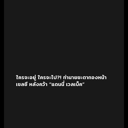
ใครจะอยู่ ใครจะไป?! ทำนายชะตากองหน้า
เชลซี หลังคว้า “แดนนี่ เวลเบ็ค”