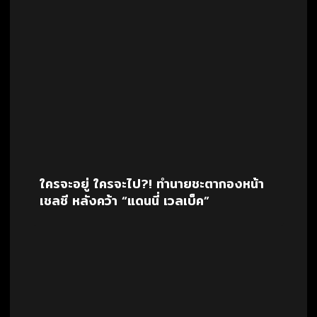
ใครจะอยู่ ใครจะไป?! ทำนายชะตากองหน้า
เชลซี หลังคว้า “แดนนี่ เวลเบ็ค”