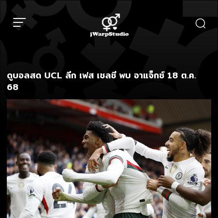
Skip
to
content
ดูบอลสด UCL ลีก เฟส เชลซี พบ อาแจ็กซ์ 18 ต.ค.
68