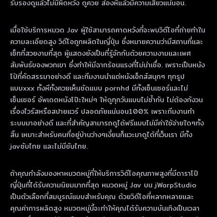
รับรองดูแล้วไม่มีผิดหวัง ดูควย ส่องหีแล้วมีความเสียวแน่นอน.
เมื่อใช้บริการหมวด Jav ผู้ใช้สามารถคาดหวังที่จะพบวิดีโอที่ถ่ายทําใน
ความละเอียดสูง วิดีโอถูกผลิตในญี่ปุ่น ซึ่งหมายความว่ามีสถานที่และ
เซ็ทที่สวยงามที่สุด ผู้แสดงยังเป็นที่รู้จักกันด้วยความงามและเพศ
สัมพันธ์ของพวกเขา ซึ่งทําให้มีฉากร้อนแรงที่ไม่น่าเชื่อ. เพราะเป็นหนัง
โป้ที่คัดสรรมาอย่างดี และทีมงานนำแต่หนังเอ็กส์สนุกๆ ทุกรูป
แบบxxx ทั้งหีทั้งควยเห็นชัดแบบ pornhd มีทั้งเซ็นเซอร์และไม่
เซ็นเซอร์ อัพเดตหนังโป๊ะใหม่ๆ ให้ดูทุกวันแบบไม่ซ้ำกัน ไม่ต้องกังวน
เรื่องไวรัสหรือสปายแวร์ ปลอดภัยแน่นอน100% เพราะทีมงานทำ
ระบบมาอย่างดี และที่สำคัญสามารถดูได้ฟรีแบบไม่มีค่าใช้จ่ายใดๆทั้ง
สิ้น เหมาะสำหรับคนที่อยู่บ้านว่างๆเงี่ยนก็แวะมาดูได้ที่เว็บเรา มีทั้ง
javซับไทย และไม่มีซับไทย.
ถ้าคุณกําลังมองหาหมวดหมู่ที่ให้บริการวิดีโอคุณภาพสูงที่มีดาราโป๊
ญี่ปุ่นที่ได้รับความนิยมมากที่สุด หมวดหมู่ Jav บน jWarpStudio
เป็นตัวเลือกที่สมบูรณ์แบบสําหรับคุณ ด้วยวิดีโอที่หลากหลายและ
คุณค่าการผลิตสูง หมวดหมู่นี้จะทําให้คุณได้รับความบันเทิงเป็นเวลา