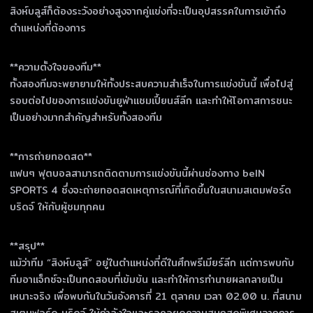
สิงห์บลูส์ก็ต้องระวังอย่างสูงจากคู่แข่งที่จะเป็นอุปสรรคในการเข้าถึง
ตำแหน่งที่ต้องการ
**ความตั้งใจของทีม**
ทั้งสองทีมจะพยายามให้ทั้งประสบความสำเร็จในการแข่งขันนี้ เพื่อไปสู่
รอบต่อไปของการแข่งขันยูฟ่าแชมเปี้ยนส์ลีก และทำให้โอกาสการชนะ
เป็นอย่างมากสำคัญสำหรับทั้งสองทีม
**การถ่ายทอดสด**
แฟนๆ ฟุตบอลสามารถติดตามการแข่งขันนี้ผ่านช่องทาง beIN
SPORTS 4 ซึ่งจะถ่ายทอดสดเหตุการณ์ที่เกิดขึ้นในสนามสเตมฟอร์ด
บริดจ์ ให้กับผู้ชมทุกคน
**สรุป**
แม้ว่าทีม “สิงห์บลูส์” อยู่ในตำแหน่งที่ดีในศึกพรีเมียร์ลีก แต่การพบกับ
ทีมอาแจ็กซ์จะเป็นทดสอบที่เข้มข้น และทำให้การทำนายผลกลายเป็น
เหนาะจริง เพื่อพบกันในวันอังคารที่ 21 ตุลาคม เวลา 02.00 น. ที่สนาม