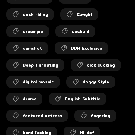
cock riding
Cowgirl
creampie
cuckold
cumshot
DDM Exclusive
Deep Throating
dick sucking
digital mosaic
doggy Style
drama
English Subtitle
featured actress
fingering
hard fucking
Hi-def