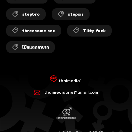
stepbro
stepsis
threesome sex
Titty fuck
โม๊กแตกคาปาก
thaimedia1
thaimediaone@gmail.com