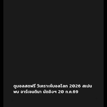
ดูบอลสดฟรี วิเคราะห์บอลโลก 2026 สเปน
พบ อาร์เจนตินา นัดชิงฯ 20 ก.ค.69