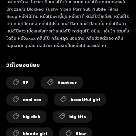
หลายชั่วโมง. ไม่ว่าจะเป็นหนังโป๊ต่างประเทศ หนังโป๊จากค่ายดังๆเช่น
Brazzers Blacked Tushy Vixen Pornhub Nubile Films
Beeg หนังโป๊ไทย หนังโป๊avญี่ปุ่น หนังอาร์ หนังโป๊ล้อเลียน หนังอีโร
ติก หนังโป๊เกาหลี หนังโป๊ฝรั่ง หนังโป๊จีน หนังโป๊อินเดีย หนังโป๊พม่า
หนังโป๊ลาว เบื้องหลังการถ่ายหนังโป๊ การ์ตูนโป๊ อนิเมะ เฮ็นไท รวมทั้ง
โดจิน หนังxxxx คลิปโป๊ คลิปหลุด แอบถ่าย คลิปช่วยตัวเอง คลิป
หลุดจากกลุ่มลับ คลิปxxx หรือจะเป็นหนังโป๊แนวแปลกๆ.
วิดีโอยอดนิยม
3P
Amateur
anal sex
beautiful girl
big dick
big tits
blonde girl
Blow