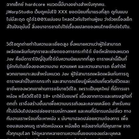
ฉากเซ็กซ์ hardcore หมวดนี้มีบางอย่างสําหรับทุกคน.
jWarpStudio เว็บดูหนังโป๊ XXX ยอดนิยมที่มาแรงที่สุด ดูกันแบบ
ไม่มีสะดุด ดูได้100%แน่นอน โหลดไวทันใจท่านผู้ชม ว่าด้วยเรื่องเซ็ก
ส์ในปัจจุบันนี้ สิ่งอนาจารอาจไม่ใช่เรื่องแปลกของคนไทยอีกต่อไปใน.
วิดีโอถูกถ่ายทําในความละเอียดสูง ซึ่งหมายความว่าผู้ใช้สามารถ
เพลิดเพลินกับทุกรายละเอียดของการกระทําได้ ข้อดีหลักของหมวด
Jav คือมีดาราโป๊ญี่ปุ่นที่ได้รับความนิยมมากที่สุด ดาราเหล่านี้เป็นที่
รู้จักกันในเรื่องของความงาม ความเพศ และความสามารถ ซึ่งทําให้
พวกเขาเหมาะสมสําหรับหมวด Jav ผู้ใช้สามารถเพลิดเพลินกับการดู
ดาราเหล่านี้ในการกระทํา และสามารถเรียนรู้เพิ่มเติมเกี่ยวกับชีวิตและ
อาชีพของพวกเขาผ่านการอธิบายวิดีโอ. เพราะเป็นยุคใหม่ ที่มีการเอา
หนังx หรือวิดีโอโป๊ 18+ มาให้รับชมฟรี เนื่องจากภาวะและเศรษฐกิจที่
ตกต่ำ เราจึงสร้างขึ้นมาเพื่อความบรรเทิงและคลายเคลียด สำหรับคน
ที่ไม่มีเงินไปปลดปล่อยอารมณ์ทางเพศ และคนที่มีอารมณ์เปลี่ยว ทาง
ทีมงานเราพร้อมที่จะหาหนัง x มันๆมาปลดปล่อยความต้องการ เพื่อ
ตอบสนองคนดู เราคัดหนังxxx หนังเย็ด หนังเอากันที่มีคุณภาพ จาก
ทั่วทุกมุมโลก ให้ดูหลากหลายตามความชื่นชอบของแต่ละบุคคล