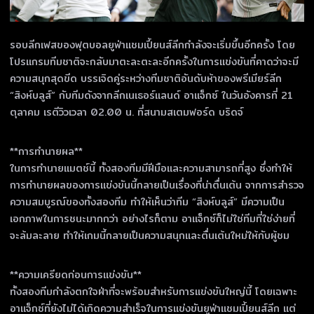
รอบลีกเฟสของฟุตบอลยูฟ่าแชมเปี้ยนส์ลีกกำลังจะเริ่มขึ้นอีกครั้ง โดย
โปรแกรมทีมชาติจะกลับมาตะละตะละอีกครั้งในการแข่งขันที่คาดว่าจะมี
ความสนุกสุดขีด บรรเจิดคู่ระหว่างทีมชาติอันดับห้าของพรีเมียร์ลีก
“สิงห์บลูส์” กับทีมดังจากลีกเนเธอร์แลนด์ อาแจ็กซ์ ในวันอังคารที่ 21
ตุลาคม เรตีวิวเวลา 02.00 น. ที่สนามสเตมฟอร์ด บริดจ์
**การทำนายผล**
ในการทำนายแมตช์นี้ ทั้งสองทีมมีฝีมือและความสามารถที่สูง ซึ่งทำให้
การทำนายผลของการแข่งขันนี้กลายเป็นเรื่องที่น่าตื่นเต้น จากการสำรวจ
ความสมบูรณ์ของทั้งสองทีม ทำให้เห็นว่าทีม “สิงห์บลูส์” มีความเป็น
เอกภาพในการชนะมากกว่า อย่างไรก็ตาม อาแจ็กซ์ก็ไม่ใช่ทีมที่ใช่ง่ายที่
จะล้มละลาย ทำให้เกมนี้กลายเป็นความสนุกและตื่นเต้นใหม่ให้กับผู้ชม
**ความเครียดก่อนการแข่งขัน**
ทั้งสองทีมกำลังตกใจฝ่าที่จะพร้อมสำหรับการแข่งขันใหญ่นี้ โดยเฉพาะ
อาแจ็กซ์ที่ยังไม่ได้เกิดความสำเร็จในการแข่งขันยูฟ่าแชมเปี้ยนส์ลีก แต่