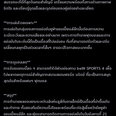
สมรรถนะที่ดีที่สุดในเกมสำคัญนี้ เตรียมความพร้อมทั้งทางด้านกายภาพ
จิตใจ และเรียนรู้จุดแข็งและจุดอ่อนของคู่แข่งอย่างละเอียด
**การเล่นโดยเฉพาะ**
การเล่นในกลุ่มของการแข่งขันยูฟ่าแชมเปี้ยนส์ลีกนั้นต้องการความ
ระมัดระวังและความเสียสละอย่างมาก เพราะการทำนายฟุตบอลและการ
แข่งขันในระดับนี้ถือเป็นเรื่องที่ไม่แน่นอน ทีมที่สามารถปรับตัวและปรับ
เปลี่ยนกลยุทธ์ในช่วงเวลาที่สั้นๆ อาจจะมีโอกาสชนะมากขึ้น
**การดูบอลสด**
การรับชมเกมนี้สด ๆ สามารถทำได้ผ่านช่องทาง beIN SPORTS 4 เพื่อ
ไม่พลาดเหตุการณ์สำคัญจากสนามสเตมฟอร์ด บริดจ์ ที่จะเป็นการสนุก
สุดมันสำหรับแฟนๆ ฟุตบอล
**สรุป**
การทำนายผลของเกมระหว่างสิงห์บลูส์กับอาแจ็กซ์เป็นเรื่องที่น่าตื่นเต้น
และท้าทาย ทั้งสองทีมมีความตั้งใจและพร้อมที่จะต่อสู้เพื่อคว้าชัยยูฟ่า
แชมเปี้ยนส์ลีก และผู้ชมสามารถติดตามการแข่งขันในวันอังคารที่ 21