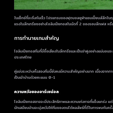
ในเซ็กซ์ที่จะถึงกันเร็ว โปรแกรมของฟุตบอลยูฟ่าแชมเปี้ยนส์ลีกใ
แรงในลีกเกรียซอย่างโอลิมเปียกอสในนัดที่ 2 ของรอบลีกเฟส หร
การทำนายเกมสำคัญ
โอลิมเปียกอสทีมที่มีชื่อเสียงในลีกกรีซและเป็นจ่าฝูงอย่างแน่นอ
ประเทศไทย
คู่แข่งระหว่างทั้งสองทีมนี้ยังคงมีความสำคัญอย่างมาก เนื่องจาก
เป็นเจ้าบ้านด้วยคะแนน 0-1
ความหวังของอาร์เซน่อล
โอลิมเปียกอสอาจจะมีประสิทธิภาพและความเก่งกาจที่แข็งแกร่ง แต่
นักเสมียนบ้านจะมุ่งหวังให้ทีมของตนได้ผลลัพธ์ที่ดีในการพบกันครั้งน