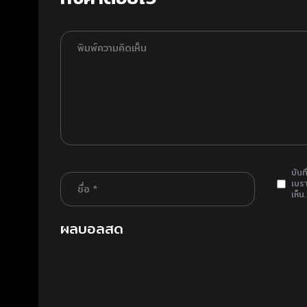
บันท
เบรา
เห็น.
ผลบอลสด