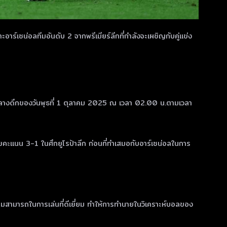
์เซน่อลทีมอันดับ 2 จากพรีเมียร์ลีกที่กำลังจะเผชิญกับคู่แข่ง
ช่วงกลางดึกของวันพุธที่ 1 ตุลาคม 2025 ณ เวลา 02.00 น.ตามเวลา
้วยคะแนน 3-1 ในศึกยูโรป้าลีก ก่อนที่ทำเสมอกับอาร์เซน่อลในการ
ามสามารถในการเล่นที่ดีเยี่ยม ทำให้การทำนายในวิเคราะห์บอลของ