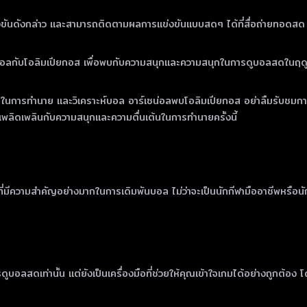
แข่งขันดังกล่าว และสามารถติดตามผลการแข่งขันแบบสดๆ ได้ที่สื่อถ่ายทอด
เซน่อลกับโอลิมเปียกอส เพื่อพบกับความสนุกและความสนุกในการดูบอลสดในฤดู
จในการทำนาย และวิเคราะห์บอล อาร์เซน่อลพบโอลิมเปียกอส อย่าลืมรับชมกา
พลิดเพลินกับความสนุกและความตื่นเต้นในการทำนายครั้งนี้
งที่มีความสำคัญอย่างมากในการเดิมพันบอล ไม่ว่าจะเป็นนักกีฬามืออาชีพหรือนั
ดูบอลสดเท่านั้น แต่ยังเป็นเครื่องมือที่ช่วยให้คุณเข้าใจเกมได้อย่างถูกต้