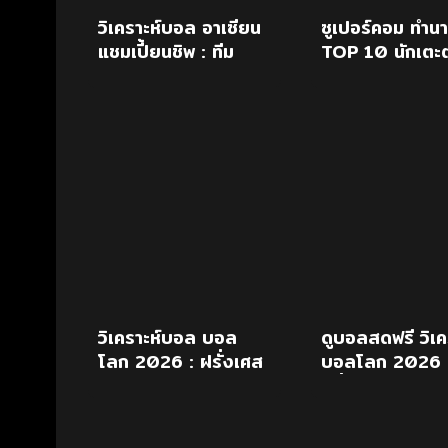
วิเคราะห์บอล อาเซียน
ซูเปอร์คอม ทำน
แชมเปี้ยนชิพ : ทีม
TOP 10 นักเตะต
ชาติลาว vs ทีมชาติ
เต็งบัลลงดอร์
ไทย
วิเคราะห์บอล บอล
ดูบอลสดฟรี วิเค
โลก 2026 : ฝรั่งเศส
บอลโลก 2026
vs อังกฤษ
ฝรั่งเศส พบ อั
19 ก.ค.69