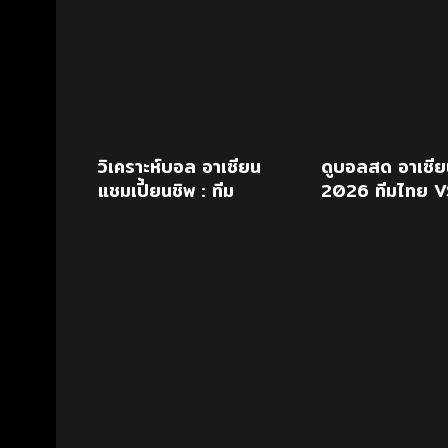
วิเคราะห์บอล อาเซียน
ดูบอลสด อาเซีย
แชมเปี้ยนชิพ : ทีม
2026 ทีมไทย V
ชาติฟิลิปปินส์ (4) -
ฟิลิปปินส์
vs- ทีมชาติไทย (1)