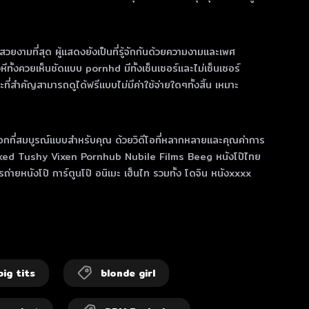
่สวยงามที่สุด ผู้แสดงยังเป็นที่รู้จักกันด้วยความงามและเพศ
งหีทั้งควยเห็นชัดแบบ pornhd มีทั้งเซ็นเซอร์และไม่เซ็นเซอร์
่สำคัญสามารถดูได้ฟรีแบบไม่มีค่าใช้จ่ายใดๆทั้งสิ้น เหมาะ
เลือกที่สมบูรณ์แบบสําหรับคุณ ด้วยวิดีโอที่หลากหลายและคุณค่าการ
rs Blacked Tushy Vixen Pornhub Nubile Films Beeg หนังโป๊ไทย
การถ่ายหนังโป๊ การ์ตูนโป๊ อนิเมะ เฮ็นไท รวมทั้ง โดจิน หนังxxxx
big tits
blonde girl