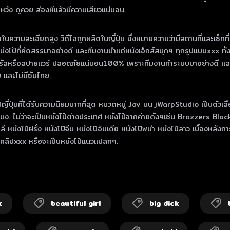
ัง ดูควย ส่องหีแล้วมีความเสียวแน่นอน.
ําในความละเอียดสูง วิดีโอถูกผลิตในญี่ปุ่น ซึ่งหมายความว่ามีสถานที่และเซ็ทที
็นหนังโป้ที่คัดสรรมาอย่างดี และทีมงานนำแต่หนังเอ็กส์สนุกๆ ทุกรูปแบบxxx ทั้
องไวรัสหรือสปายแวร์ ปลอดภัยแน่นอน100% เพราะทีมงานทำระบบมาอย่างดี และที
ทย และไม่มีซับไทย.
โป๊ญี่ปุ่นที่ได้รับความนิยมมากที่สุด หมวดหมู่ Jav บน jWarpStudio เป็นตัว
ชั่วโมง. ไม่ว่าจะเป็นหนังโป๊ต่างประเทศ หนังโป๊จากค่ายดังๆเช่น Brazze
หลี หนังโป๊ฝรั่ง หนังโป๊จีน หนังโป๊อินเดีย หนังโป๊พม่า หนังโป๊ลาว เบื้องหลัง
บ คลิปxxx หรือจะเป็นหนังโป๊แนวแปลกๆ.
x
beautiful girl
big dick