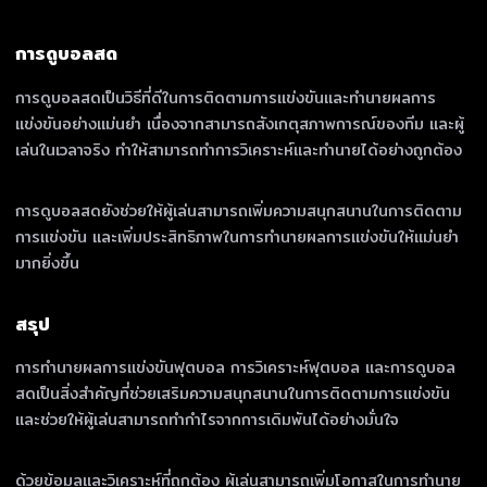
การดูบอลสด
การดูบอลสดเป็นวิธีที่ดีในการติดตามการแข่งขันและทำนายผลการ
แข่งขันอย่างแม่นยำ เนื่องจากสามารถสังเกตุสภาพการณ์ของทีม และผู้
เล่นในเวลาจริง ทำให้สามารถทำการวิเคราะห์และทำนายได้อย่างถูกต้อง
การดูบอลสดยังช่วยให้ผู้เล่นสามารถเพิ่มความสนุกสนานในการติดตาม
การแข่งขัน และเพิ่มประสิทธิภาพในการทำนายผลการแข่งขันให้แม่นยำ
มากยิ่งขึ้น
สรุป
การทำนายผลการแข่งขันฟุตบอล การวิเคราะห์ฟุตบอล และการดูบอล
สดเป็นสิ่งสำคัญที่ช่วยเสริมความสนุกสนานในการติดตามการแข่งขัน
และช่วยให้ผู้เล่นสามารถทำกำไรจากการเดิมพันได้อย่างมั่นใจ
ด้วยข้อมูลและวิเคราะห์ที่ถูกต้อง ผู้เล่นสามารถเพิ่มโอกาสในการทำนาย