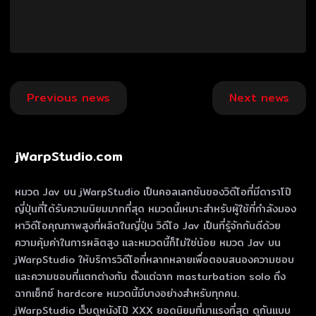
Post
Previous news
Next news
navigation
jWarpStudio.com
หมวด Jav บน jWarpStudio เป็นคอลเลกชันของวิดีโอที่มีดาราโป๊
ญี่ปุ่นที่ได้รับความนิยมมากที่สุด หมวดนี้เหมาะสําหรับผู้ใช้ที่กําลังมอง
หาวิดีโอคุณภาพสูงที่ผลิตในญี่ปุ่น วิดีโอ Jav เป็นที่รู้จักกันดีด้วย
ความคุ้มค่าในการผลิตสูง และหมวดนี้ก็ไม่ใช่น้อย หมวด Jav บน
jWarpStudio ให้บริการวิดีโอที่หลากหลายเพื่อตอบสนองความชอบ
และความชอบที่แตกต่างกัน ตั้งแต่ฉาก masturbation solo ถึง
ฉากเซ็กซ์ hardcore หมวดนี้มีบางอย่างสําหรับทุกคน.
jWarpStudio เว็บดูหนังโป๊ XXX ยอดนิยมที่มาแรงที่สุด ดูกันแบบ