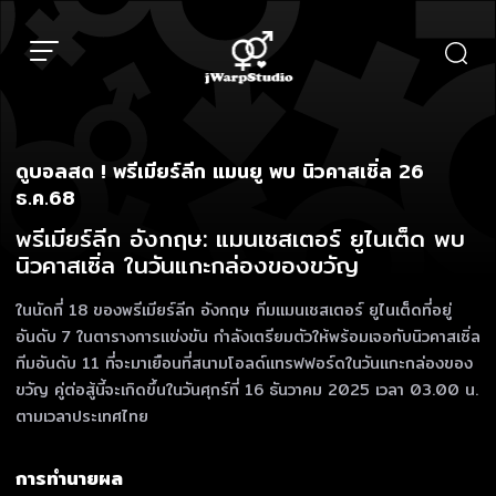
Skip
to
content
ดูบอลสด ! พรีเมียร์ลีก แมนยู พบ นิวคาสเซิ่ล 26
ธ.ค.68
พรีเมียร์ลีก อังกฤษ: แมนเชสเตอร์ ยูไนเต็ด พบ
นิวคาสเซิ่ล ในวันแกะกล่องของขวัญ
ในนัดที่ 18 ของพรีเมียร์ลีก อังกฤษ ทีมแมนเชสเตอร์ ยูไนเต็ดที่อยู่
อันดับ 7 ในตารางการแข่งขัน กำลังเตรียมตัวให้พร้อมเจอกับนิวคาสเซิ่ล
ทีมอันดับ 11 ที่จะมาเยือนที่สนามโอลด์แทรฟฟอร์ดในวันแกะกล่องของ
ขวัญ คู่ต่อสู้นี้จะเกิดขึ้นในวันศุกร์ที่ 16 ธันวาคม 2025 เวลา 03.00 น.
ตามเวลาประเทศไทย
การทำนายผล