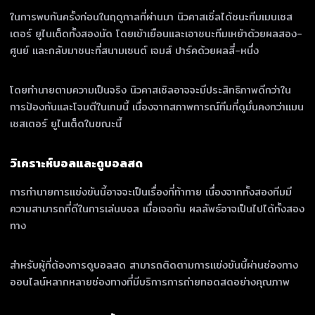
ในการพบกันครั้งก่อนในฤดูกาลที่ผ่านมา นิวคาสเซิ่ลได้ชนะทีมเมนเชส
เตอร์ ยูไนเต็ดทั้งสองนัด โดยเข้าเยือนและเอาชนะทีมเหย้าด้วยผลสอง-
ศูนย์ และกลับมาชนะที่สนามเซนต์ เจมส์ ปาร์คด้วยผลสี่-หนึ่ง
โดยทำนายตามความเป็นจริง นิวคาสเซิลอาจจะมีประสิทธิภาพดีกว่าใน
การป้องกันและโจมตีในเกมนี้ เนื่องจากสภาพการณ์ทีมที่ดูมั่นคงกว่าแมน
เชสเตอร์ ยูไนเต็ดในขณะนี้
วิเคราะห์บอลและดูบอลสด
การทำนายการแข่งขันนี้อาจจะเป็นเรื่องที่ท้าทาย เนื่องจากทั้งสองทีมมี
ความสามารถที่ดีในการเล่นบอล เมื่อเจอกัน ผลลัพธ์อาจเป็นไปได้ทั้งสอง
ทาง
สำหรับผู้ที่ต้องการดูบอลสด สามารถติดตามการแข่งขันนี้ผ่านช่องทาง
ออนไลน์หลากหลายช่องทางที่มีบริการการถ่ายทอดสดอย่างคุณภาพ