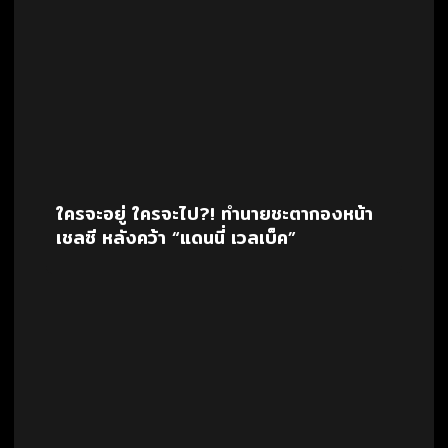
ใครจะอยู่ ใครจะไป?! ทำนายชะตากองหน้า
เชลซี หลังคว้า “แดนนี่ เวลเบ็ค”