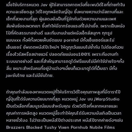
เมื่อใช้บริการหมวด Jav ผู้ใช้สามารถคาดหวังที่จะพบวิดีโอที่ถ่ายทําใน
ความละเอียดสูง วิดีโอถูกผลิตในญี่ปุ่น ซึ่งหมายความว่ามีสถานที่และ
เซ็ทที่สวยงามที่สุด ผู้แสดงยังเป็นที่รู้จักกันด้วยความงามและเพศ
สัมพันธ์ของพวกเขา ซึ่งทําให้มีฉากร้อนแรงที่ไม่น่าเชื่อ. เพราะเป็นหนัง
โป้ที่คัดสรรมาอย่างดี และทีมงานนำแต่หนังเอ็กส์สนุกๆ ทุกรูป
แบบxxx ทั้งหีทั้งควยเห็นชัดแบบ pornhd มีทั้งเซ็นเซอร์และไม่
เซ็นเซอร์ อัพเดตหนังโป๊ะใหม่ๆ ให้ดูทุกวันแบบไม่ซ้ำกัน ไม่ต้องกังวน
เรื่องไวรัสหรือสปายแวร์ ปลอดภัยแน่นอน100% เพราะทีมงานทำ
ระบบมาอย่างดี และที่สำคัญสามารถดูได้ฟรีแบบไม่มีค่าใช้จ่ายใดๆทั้ง
สิ้น เหมาะสำหรับคนที่อยู่บ้านว่างๆเงี่ยนก็แวะมาดูได้ที่เว็บเรา มีทั้ง
javซับไทย และไม่มีซับไทย.
ถ้าคุณกําลังมองหาหมวดหมู่ที่ให้บริการวิดีโอคุณภาพสูงที่มีดาราโป๊
ญี่ปุ่นที่ได้รับความนิยมมากที่สุด หมวดหมู่ Jav บน jWarpStudio
เป็นตัวเลือกที่สมบูรณ์แบบสําหรับคุณ ด้วยวิดีโอที่หลากหลายและ
คุณค่าการผลิตสูง หมวดหมู่นี้จะทําให้คุณได้รับความบันเทิงเป็นเวลา
หลายชั่วโมง. ไม่ว่าจะเป็นหนังโป๊ต่างประเทศ หนังโป๊จากค่ายดังๆเช่น
Brazzers Blacked Tushy Vixen Pornhub Nubile Films