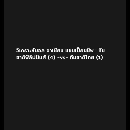
วิเคราะห์บอล อาเซียน แชมเปี้ยนชิพ : ทีม
ชาติฟิลิปปินส์ (4) -vs- ทีมชาติไทย (1)