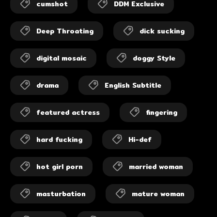
cumshot
DDM Exclusive
Deep Throating
dick sucking
digital mosaic
doggy Style
drama
English Subtitle
featured actress
fingering
hard fucking
Hi-def
hot girl porn
married woman
masturbation
mature woman