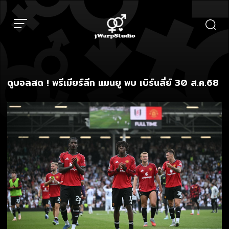
Skip
to
content
ดูบอลสด ! พรีเมียร์ลีก แมนยู พบ เบิร์นลี่ย์ 30 ส.ค.68