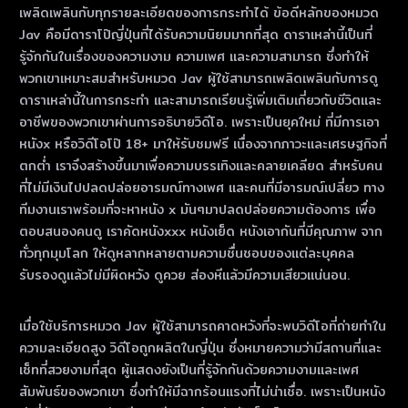
เพลิดเพลินกับทุกรายละเอียดของการกระทําได้ ข้อดีหลักของหมวด
Jav คือมีดาราโป๊ญี่ปุ่นที่ได้รับความนิยมมากที่สุด ดาราเหล่านี้เป็นที่
รู้จักกันในเรื่องของความงาม ความเพศ และความสามารถ ซึ่งทําให้
พวกเขาเหมาะสมสําหรับหมวด Jav ผู้ใช้สามารถเพลิดเพลินกับการดู
ดาราเหล่านี้ในการกระทํา และสามารถเรียนรู้เพิ่มเติมเกี่ยวกับชีวิตและ
อาชีพของพวกเขาผ่านการอธิบายวิดีโอ. เพราะเป็นยุคใหม่ ที่มีการเอา
หนังx หรือวิดีโอโป๊ 18+ มาให้รับชมฟรี เนื่องจากภาวะและเศรษฐกิจที่
ตกต่ำ เราจึงสร้างขึ้นมาเพื่อความบรรเทิงและคลายเคลียด สำหรับคน
ที่ไม่มีเงินไปปลดปล่อยอารมณ์ทางเพศ และคนที่มีอารมณ์เปลี่ยว ทาง
ทีมงานเราพร้อมที่จะหาหนัง x มันๆมาปลดปล่อยความต้องการ เพื่อ
ตอบสนองคนดู เราคัดหนังxxx หนังเย็ด หนังเอากันที่มีคุณภาพ จาก
ทั่วทุกมุมโลก ให้ดูหลากหลายตามความชื่นชอบของแต่ละบุคคล
รับรองดูแล้วไม่มีผิดหวัง ดูควย ส่องหีแล้วมีความเสียวแน่นอน.
เมื่อใช้บริการหมวด Jav ผู้ใช้สามารถคาดหวังที่จะพบวิดีโอที่ถ่ายทําใน
ความละเอียดสูง วิดีโอถูกผลิตในญี่ปุ่น ซึ่งหมายความว่ามีสถานที่และ
เซ็ทที่สวยงามที่สุด ผู้แสดงยังเป็นที่รู้จักกันด้วยความงามและเพศ
สัมพันธ์ของพวกเขา ซึ่งทําให้มีฉากร้อนแรงที่ไม่น่าเชื่อ. เพราะเป็นหนัง