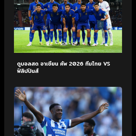
ดูบอลสด อาเซียน คัพ 2026 ทีมไทย VS
ฟิลิปปินส์