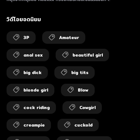
วิดีโอยอดนิยม
3P
Amateur
anal sex
beautiful girl
big dick
big tits
blonde girl
Blow
cock riding
Cowgirl
creampie
cuckold