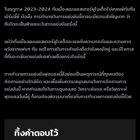
ในฤดูกาล 2023-2024 ทีมเมืองแมนเชสเตอร์ยูไนเต็ดไม่เคยแพ้กับทีม
เบิร์นลี่ย์ ดังนั้น การทำนายในการแข่งขันนี้อาจจะมีความสำคัญมาก ว่า
ทีมใดจะเป็นฝ่ายชนะในการแข่งขันครั้งนี้
แม้ว่าทีมเมืองแมนเชสเตอร์ยูไนเต็ดจะเจอกับความกดดันและความคาด
หวังจากแฟนๆ ทีม แต่โอกาสในการค้าแข้งถือว่ายังคงมีอยู่ และมีโอกาส
ที่ทีมจะกลับมาแข่งขันอย่างแข็งแกร่งในนัดนี้
การทำนายการแข่งขันฟุตบอลนี้จึงย่อมเป็นเหตุการณ์ที่ทุกคนต้อง
ติดตามอย่างใกล้ชิด และเพื่อเพิ่มความสนุกสนานในการติดตามการ
แข่งขันนี้ หากท่านสนใจในการดูบอลสด วิเคราะห์บอล หรือวิเคราะห์
ฟุตบอลวันนี้คู่ ก็อาจต้องพิจารณาเกี่ยวกับการทำนายการแข่งขันนี้ด้วย
ทิ้งคำตอบไว้