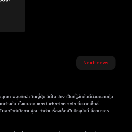
าร์
Next news
ณภาพสูงที่ผลิตในญี่ปุ่น วิดีโอ Jav เป็นที่รู้จักกันดีด้วยความคุ้ม
กต่างกัน ตั้งแต่ฉาก masturbation solo ถึงฉากเซ็กซ์
วทันใจท่านผู้ชม ว่าด้วยเรื่องเซ็กส์ในปัจจุบันนี้ สิ่งอนาจาร