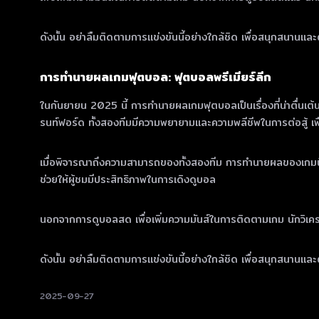
ดังนั้น อย่าลืมติดตามการแข่งขันนี้อย่างใกล้ชิด เพื่อสนุกสนานแ
การทำนายผลเกมฟุตบอล: ฟุตบอลพรีเมียร์ลีก
ในกันยายน 2025 นี้ การทำนายผลเกมฟุตบอลเป็นเรื่องที่น่าตื่นเต้น
รนท์ฟอร์ด ทั้งสองทีมมีความพยายามและความพลีชีพในการต่อสู้ เพ
เมื่อพิจารณาถึงความสามารถของทั้งสองทีม การทำนายผลของเกมนี้อ
ช่วยให้ผู้ชมมีประสิทธิภาพในการเดิงดูบอล
นอกจากการดูบอลสด เพื่อเพิ่มความมันส์ในการติดตามเกม นักวิเคราะห
ดังนั้น อย่าลืมติดตามการแข่งขันนี้อย่างใกล้ชิด เพื่อสนุกสนานแ
2025-09-27