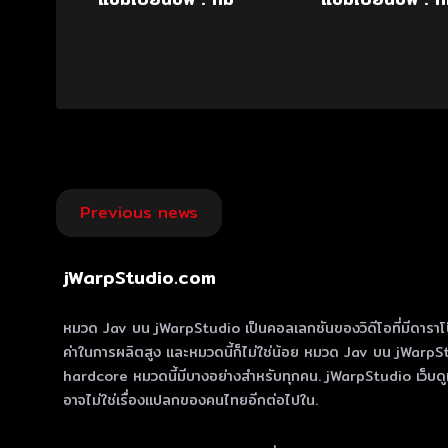
ชาติไทย -vs- ทีมชาติ
ชาติลาว vs ทีมช
มาเลเซีย
ไทย
Post
Previous news
navigation
jWarpStudio.com
หมวด Jav บน jWarpStudio เป็นคอลเลกชันของวิดีโอที่มีดาราโป๊ญี่ปุ่
ค่าในการผลิตสูง และหมวดนี้ก็ไม่ใช่น้อย หมวด Jav บน jWarpS
hardcore หมวดนี้มีบางอย่างสําหรับทุกคน. jWarpStudio เว็บดูหนั
อาจไม่ใช่เรื่องแปลกของคนไทยอีกต่อไปใน.