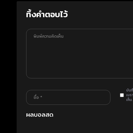
ทิ้งคำตอบไว้
บันท
เบรา
เห็น.
ผลบอลสด