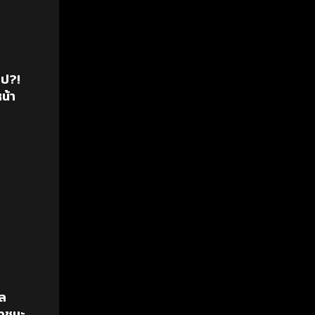
ไป?!
น้า
“แดน
ล
งชนะ