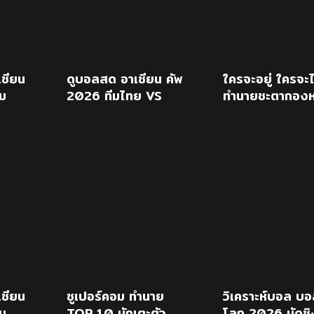
เซียน
ดูบอลสด อาเซียน คัพ
ใครจะอยู่ ใครจะ
ีม
2026 ทีมไทย VS
ทำนายชะตากองห
) -
ฟิลิปปินส์
เชลซี หลังคว้า 
(1)
นี่ เวลเบ็ค”
เซียน
ซูเปอร์คอม ทำนาย
วิเคราะห์บอล บอ
ีม
TOP 10 นักเตะตัว
โลก 2026 นัดชิ