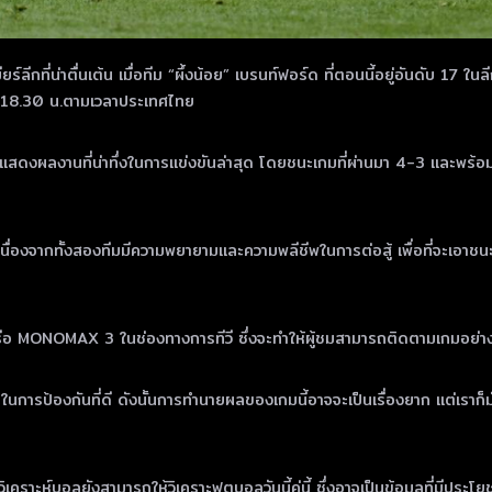
ีกที่น่าตื่นเต้น เมื่อทีม “ผึ้งน้อย” เบรนท์ฟอร์ด ที่ตอนนี้อยู่อันดับ 17 ใน
ลา 18.30 น.ตามเวลาประเทศไทย
แสดงผลงานที่น่าทึ่งในการแข่งขันล่าสุด โดยชนะเกมที่ผ่านมา 4-3 และพร้อมที่จ
ื่องจากทั้งสองทีมมีความพยายามและความพลีชีพในการต่อสู้ เพื่อที่จะเอาชนะอีก
ือ MONOMAX 3 ในช่องทางการทีวี ซึ่งจะทำให้ผู้ชมสามารถติดตามเกมอย่
การป้องกันที่ดี ดังนั้นการทำนายผลของเกมนี้อาจจะเป็นเรื่องยาก แต่เราก
าะห์บอลยังสามารถให้วิเคราะฟุตบอลวันนี้คู่นี้ ซึ่งอาจเป็นข้อมูลที่มีประโย