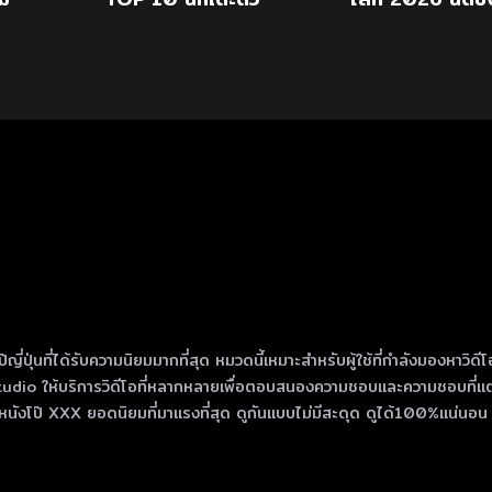
าติ
เต็งบัลลงดอร์ 2026
เลิศ : สเปน Vs อ
เจนติน่า
นที่ได้รับความนิยมมากที่สุด หมวดนี้เหมาะสําหรับผู้ใช้ที่กําลังมองหาวิดีโอคุ
tudio ให้บริการวิดีโอที่หลากหลายเพื่อตอบสนองความชอบและความชอบที่แต
งโป๊ XXX ยอดนิยมที่มาแรงที่สุด ดูกันแบบไม่มีสะดุด ดูได้100%แน่นอน โหลดไ