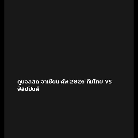
ดูบอลสด อาเซียน คัพ 2026 ทีมไทย VS
ฟิลิปปินส์