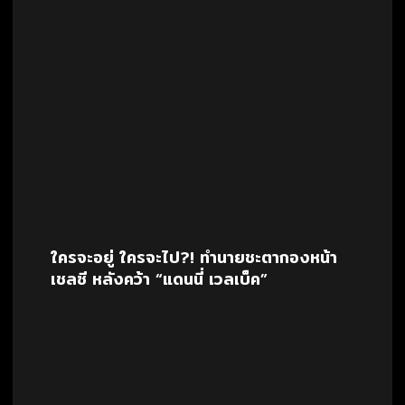
ใครจะอยู่ ใครจะไป?! ทำนายชะตากองหน้า
เชลซี หลังคว้า “แดนนี่ เวลเบ็ค”