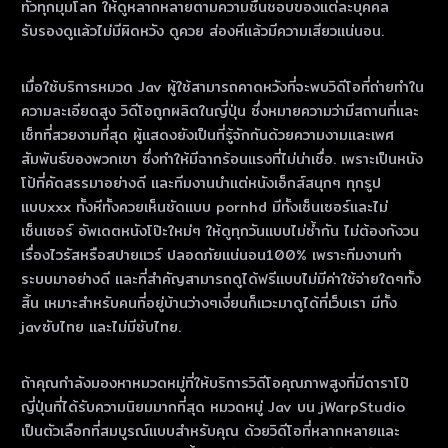
ทั่วทุกมุมโลก ให้ดูหลากหลายตามความชื่นชอบของแต่ละบุคคล
รับรองดูแล้วไม่มีผิดหวัง ดูควย ส่องหีแล้วมีความเสียวแน่นอน.
เมื่อใช้บริการหมวด Jav ผู้ใช้สามารถคาดหวังที่จะพบวิดีโอที่ถ่ายทําใน
ความละเอียดสูง วิดีโอถูกผลิตในญี่ปุ่น ซึ่งหมายความว่ามีสถานที่และ
เซ็ทที่สวยงามที่สุด ผู้แสดงยังเป็นที่รู้จักกันด้วยความงามและเพศ
สัมพันธ์ของพวกเขา ซึ่งทําให้มีฉากร้อนแรงที่ไม่น่าเชื่อ. เพราะเป็นหนัง
โป้ที่คัดสรรมาอย่างดี และทีมงานนำแต่หนังเอ็กส์สนุกๆ ทุกรูป
แบบxxx ทั้งหีทั้งควยเห็นชัดแบบ pornhd มีทั้งเซ็นเซอร์และไม่
เซ็นเซอร์ อัพเดตหนังโป๊ะใหม่ๆ ให้ดูทุกวันแบบไม่ซ้ำกัน ไม่ต้องกังวน
เรื่องไวรัสหรือสปายแวร์ ปลอดภัยแน่นอน100% เพราะทีมงานทำ
ระบบมาอย่างดี และที่สำคัญสามารถดูได้ฟรีแบบไม่มีค่าใช้จ่ายใดๆทั้ง
สิ้น เหมาะสำหรับคนที่อยู่บ้านว่างๆเงี่ยนก็แวะมาดูได้ที่เว็บเรา มีทั้ง
javซับไทย และไม่มีซับไทย.
ถ้าคุณกําลังมองหาหมวดหมู่ที่ให้บริการวิดีโอคุณภาพสูงที่มีดาราโป๊
ญี่ปุ่นที่ได้รับความนิยมมากที่สุด หมวดหมู่ Jav บน jWarpStudio
เป็นตัวเลือกที่สมบูรณ์แบบสําหรับคุณ ด้วยวิดีโอที่หลากหลายและ