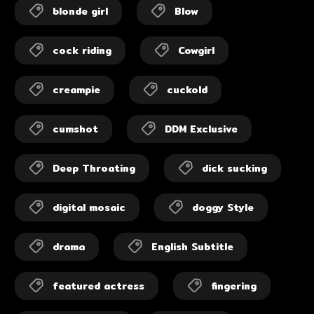
blonde girl
Blow
cock riding
Cowgirl
creampie
cuckold
cumshot
DDM Exclusive
Deep Throating
dick sucking
digital mosaic
doggy Style
drama
English Subtitle
featured actress
fingering