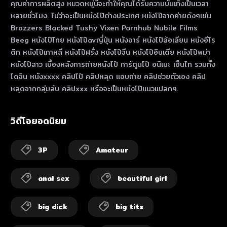
คุณค่าการผลิตสูง หมวดหมู่นี้จะทําให้คุณได้รับความบันเทิงเป็นเวลา
หลายชั่วโมง. ไม่ว่าจะเป็นหนังโป๊ต่างประเทศ หนังโป๊จากค่ายดังๆเช่น
Brazzers Blacked Tushy Vixen Pornhub Nubile Films
Beeg หนังโป๊ไทย หนังโป๊avญี่ปุ่น หนังอาร์ หนังโป๊ล้อเลียน หนังอีโร
ติก หนังโป๊เกาหลี หนังโป๊ฝรั่ง หนังโป๊จีน หนังโป๊อินเดีย หนังโป๊พม่า
หนังโป๊ลาว เบื้องหลังการถ่ายหนังโป๊ การ์ตูนโป๊ อนิเมะ เฮ็นไท รวมทั้ง
โดจิน หนังxxxx คลิปโป๊ คลิปหลุด แอบถ่าย คลิปช่วยตัวเอง คลิป
หลุดจากกลุ่มลับ คลิปxxx หรือจะเป็นหนังโป๊แนวแปลกๆ.
วิดีโอยอดนิยม
3P
Amateur
anal sex
beautiful girl
big dick
big tits