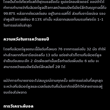
โดยเว็บไซต์เกี่ยวกับสถิติฟุตบอลชื่อดัง ซูเปอร์คอมพิวเตอร์ ออปต้าได้
ทำการทำนายว่าทีมลิเวอร์พูลมีโอกาสคว้าแชมป์พรีเมียร์ลีกในฤดูกาลนี้ถึง
99.87% หลังจากชัยเวสต์แฮม อยู่ในกระแสที่ดี ส่วนทีมอาร์เซน่อล รอง
จ่าฝูงมีโอกาสเพียง 0.13% เท่านั้น หลังจากเสมอกับเบรนท์ฟอร์ด 1-1
ในการแข่งขันล่าสุด
ความหวังในการคว้าแชมป์
โดยทีมลิเวอร์พูลขณะนี้มีแต้มทั้งหมด 76 จากการแข่งขัน 32 นัด ทำให้
ห่างไกลจากทีมอาร์เซน่อลถึง 13 แต้ม แต่อย่างไรก็ตามทีมลิเวอร์พูล
จำเป็นต้องชนะอีก 2 นัดเพียงเท่านั้นหรือทำแต้มเพิ่มเติม 6 แต้ม จะ
สามารถคว้าแชมป์พรีเมียร์ลีกสมัยที่ 20 ได้
แม้ว่าการทำนายอาจจะไม่สมบูรณ์ตามทุกครั้ง แต่การแข่งขันที่สนุกสุด
ระหว่างทีมลิเวอร์พูลและเวสต์แฮมในคืนวันอาทิตย์นี้ทำให้สายตาของผู้
ชมต้องไม่พลาด
การวิเคราะห์บอล