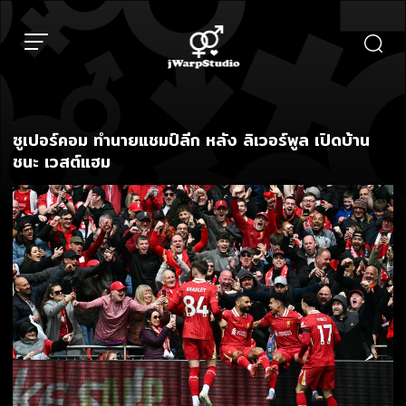
Skip
to
content
ซูเปอร์คอม ทำนายแชมป์ลีก หลัง ลิเวอร์พูล เปิดบ้าน
ชนะ เวสต์แฮม