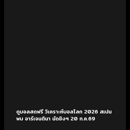
ดูบอลสดฟรี วิเคราะห์บอลโลก 2026 สเปน
พบ อาร์เจนตินา นัดชิงฯ 20 ก.ค.69