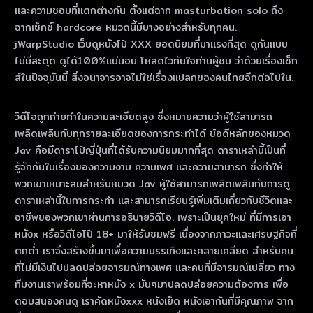
และความชอบที่แตกต่างกัน ตั้งแต่ฉาก masturbation solo ถึง
ฉากเซ็กซ์ hardcore หมวดนี้มีบางอย่างสําหรับทุกคน.
jWarpStudio เว็บดูหนังโป๊ XXX ยอดนิยมที่มาแรงที่สุด ดูกันแบบ
ไม่มีสะดุด ดูได้100%แน่นอน โหลดไวทันใจท่านผู้ชม ว่าด้วยเรื่องเซ็ก
ส์ในปัจจุบันนี้ สิ่งอนาจารอาจไม่ใช่เรื่องแปลกของคนไทยอีกต่อไปใน.
วิดีโอถูกถ่ายทําในความละเอียดสูง ซึ่งหมายความว่าผู้ใช้สามารถ
เพลิดเพลินกับทุกรายละเอียดของการกระทําได้ ข้อดีหลักของหมวด
Jav คือมีดาราโป๊ญี่ปุ่นที่ได้รับความนิยมมากที่สุด ดาราเหล่านี้เป็นที่
รู้จักกันในเรื่องของความงาม ความเพศ และความสามารถ ซึ่งทําให้
พวกเขาเหมาะสมสําหรับหมวด Jav ผู้ใช้สามารถเพลิดเพลินกับการดู
ดาราเหล่านี้ในการกระทํา และสามารถเรียนรู้เพิ่มเติมเกี่ยวกับชีวิตและ
อาชีพของพวกเขาผ่านการอธิบายวิดีโอ. เพราะเป็นยุคใหม่ ที่มีการเอา
หนังx หรือวิดีโอโป๊ 18+ มาให้รับชมฟรี เนื่องจากภาวะและเศรษฐกิจที่
ตกต่ำ เราจึงสร้างขึ้นมาเพื่อความบรรเทิงและคลายเคลียด สำหรับคน
ที่ไม่มีเงินไปปลดปล่อยอารมณ์ทางเพศ และคนที่มีอารมณ์เปลี่ยว ทาง
ทีมงานเราพร้อมที่จะหาหนัง x มันๆมาปลดปล่อยความต้องการ เพื่อ
ตอบสนองคนดู เราคัดหนังxxx หนังเย็ด หนังเอากันที่มีคุณภาพ จาก