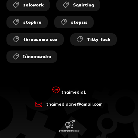
solowork
Squirting
stepbro
stepsis
threesome sex
Titty fuck
โม๊กแตกคาปาก
thaimedia1
thaimediaone@gmail.com