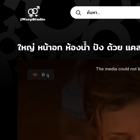
Skip
ค้นหา...
to
content
ใหญ่ หน้าอก ห้องน้ำ ปัง ด้วย แ
This
is
The media could not be
a
modal
0
ดู
window.