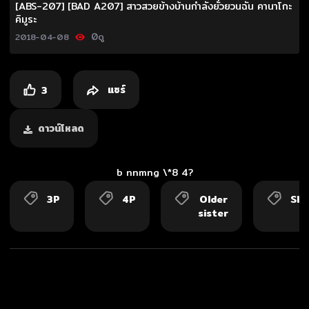
[ABS-207] [BAD A207] สาวสวยข้างบ้านกำลังยั่วยวนฉัน คานาโกะ
คิมูระ
0
ดู
2018-04-08
แชร์
3
ดาวน์โหลด
b nnmng \*8 4?
3P
4P
Older
Slu
sister